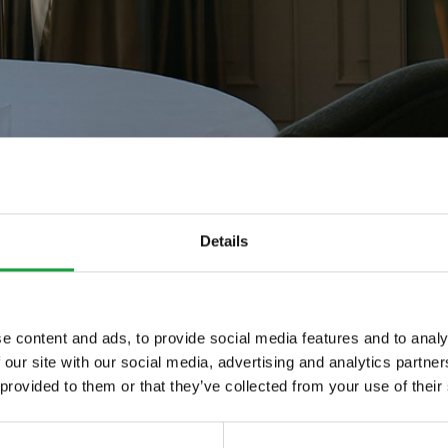
Details
a Mondiale dell'Ac
e content and ads, to provide social media features and to analy
 our site with our social media, advertising and analytics partn
ltime novita nel
 provided to them or that they’ve collected from your use of their
 food.