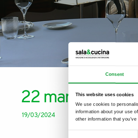
Consent
ISCRIVITI ALLA
22 marzo Giornat
This website uses cookies
NEWSLETTER
We use cookies to personalis
information about your use of
19/03/2024
Resta aggiornato su tutte le u
other information that you’ve
campo della ristorazione e del
Consent