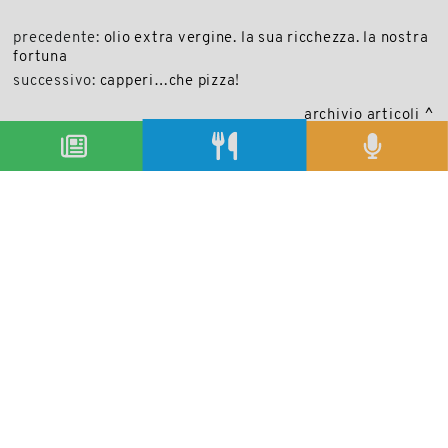
precedente:
olio extra vergine. la sua ricchezza. la nostra
fortuna
successivo:
capperi…che pizza!
archivio articoli
condividi
Copyright © 2019-2026
Autorizzazione del Tribunale di Bologna Nr.8143 del 21/12/2010
Sala&Cucina è una rivista di Edizioni Catering S.r.l.
P.Iva 02233251202