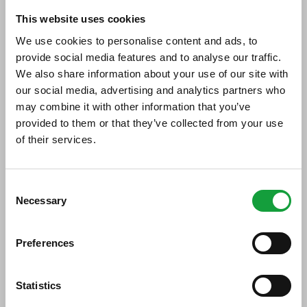
6,5 miliardi l’export italiano del
This website uses cookies
vino
We use cookies to personalise content and ads, to
provide social media features and to analyse our traffic.
11/04/2017
We also share information about your use of our site with
our social media, advertising and analytics partners who
may combine it with other information that you’ve
provided to them or that they’ve collected from your use
of their services.
ISCRIVITI ALLA NEWSLETTER
Consent
Necessary
Resta aggiornato su tutte le ultime novita nel campo
Selection
della ristorazione e del food.
Preferences
ISCRIVITI
Buone notizie per il vino italiano, quelle
emerse a Vinitaly, nel corso del convegno,
Statistics
organizzato da Ismea: 'Il mercato mondiale