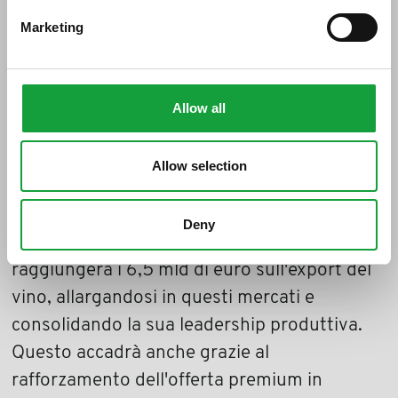
del vino, Outlook 2020'.
Marketing
Il direttore generale di Ismea
Raffaele
Borriello
ha infatti illustrato le risultanze
dell’Outlook 2020 per il settore del vino,
Allow all
elaborato dall’Ismea: "Abbiamo proiettato al
2020 le analisi degli ultimi 15 anni. Il mercato
Allow selection
sta completamente cambiando, con USA e
Cina che stanno incrementando rapidamente
Deny
i consumi. Ebbene, in questo scenario l'Italia
raggiungerà i 6,5 mld di euro sull'export del
vino, allargandosi in questi mercati e
consolidando la sua leadership produttiva.
Questo accadrà anche grazie al
rafforzamento dell'offerta premium in