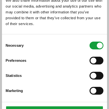
We also share information about your use of our site with
our social media, advertising and analytics partners who
07/03/2017
may combine it with other information that you’ve
provided to them or that they’ve collected from your use
of their services.
ISCRIVITI ALLA NEWSLETTER
Consent
Necessary
Resta aggiornato su tutte le ultime novita nel campo
Selection
della ristorazione e del food.
Preferences
ISCRIVITI
Statistics
Marketing
“Molti baristi hanno saputo reinventarsi per
restare in linea di galleggiamento puntando