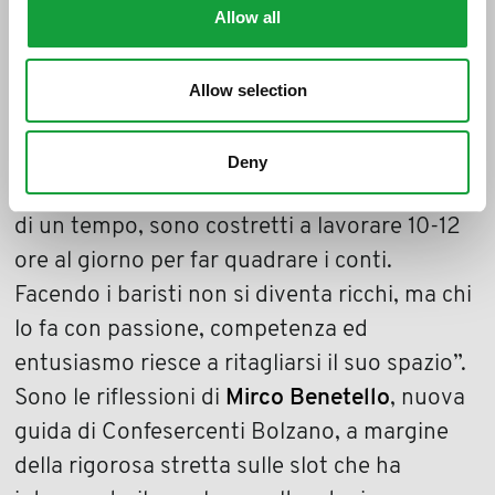
Allow all
sulla ristorazione. Anche perché sono
cambiate le abitudini di molti bolzanini che
non tornano più a casa per pranzo. Ogni
Allow selection
anno in città cambiano gestione più o meno
100 bar, il che significa che c’è ancora un
Deny
certo interesse. I titolari di oggi, a differenza
di un tempo, sono costretti a lavorare 10-12
ore al giorno per far quadrare i conti.
Facendo i baristi non si diventa ricchi, ma chi
lo fa con passione, competenza ed
entusiasmo riesce a ritagliarsi il suo spazio”.
Sono le riflessioni di
Mirco Benetello
, nuova
guida di Confesercenti Bolzano, a margine
della rigorosa stretta sulle slot che ha