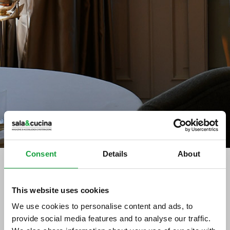
Consent
Details
About
Stampa
This website uses cookies
A Bolzano cresce la piccola
We use cookies to personalise content and ads, to
ristorazione nei bar
provide social media features and to analyse our traffic.