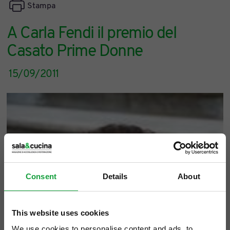
Stampa
A Carla Fendi il premio del
Casato Prime Donne
15/09/2011
Consent
Details
About
This website uses cookies
We use cookies to personalise content and ads, to