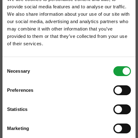
provide social media features and to analyse our traffic.
We also share information about your use of our site with
our social media, advertising and analytics partners who
may combine it with other information that you’ve
provided to them or that they’ve collected from your use
of their services.
ISCRIVITI ALLA NEWSLETTER
Consent
Necessary
Resta aggiornato su tutte le ultime novita nel campo
Selection
della ristorazione e del food.
Preferences
ISCRIVITI
Statistics
Un segno nella moda che da ottantasette
Marketing
anni è simbolo di italianità in ogni parte del