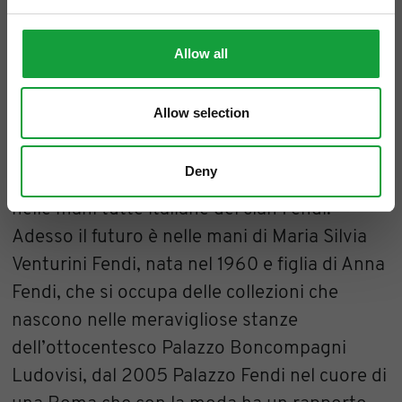
mondo. Ma il marchio Fendi è anche una
storia imprenditoriale tutta al femminile
Allow all
cominciata con Anna Fedi nel 1925,
proseguita per tutti questi anni in compagnia
Allow selection
delle sorelle Paola, Franca, Carla e Alda. Un
breve periodo in cui il marchio divenne uno
Deny
dei fiori all’occhiello di LVMH e poi il rientro
nelle mani tutte italiane del clan Fendi.
Adesso il futuro è nelle mani di Maria Silvia
Venturini Fendi, nata nel 1960 e figlia di Anna
Fendi, che si occupa delle collezioni che
nascono nelle meravigliose stanze
dell’ottocentesco Palazzo Boncompagni
Ludovisi, dal 2005 Palazzo Fendi nel cuore di