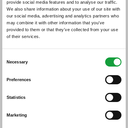
Settimana della Cucina
provide social media features and to analyse our traffic.
Italiana”
We also share information about your use of our site with
our social media, advertising and analytics partners who
may combine it with other information that you’ve
07/11/2016
provided to them or that they’ve collected from your use
of their services.
ISCRIVITI ALLA NEWSLETTER
Consent
Necessary
Resta aggiornato su tutte le ultime novita nel campo
Selection
della ristorazione e del food.
Preferences
ISCRIVITI
Statistics
Tocca ai cuochi italiani della rete Itchefs-Gvci
Marketing
l’onere e l’onore di lanciare le iniziative della