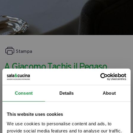
Stampa
A Giacomo Tachis il Pegaso
d’oro
02/12/2014
Consent
Details
About
This website uses cookies
We use cookies to personalise content and ads, to
provide social media features and to analyse our traffic.