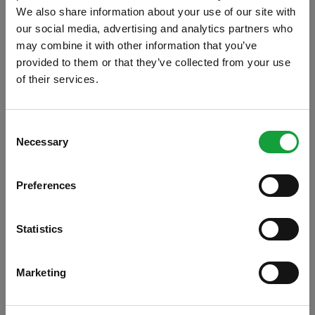
We also share information about your use of our site with
our social media, advertising and analytics partners who
may combine it with other information that you’ve
provided to them or that they’ve collected from your use
of their services.
ISCRIVITI ALLA NEWSLETTER
Consent
Necessary
Resta aggiornato su tutte le ultime novita nel campo
Selection
della ristorazione e del food.
Preferences
ISCRIVITI
Statistics
Marketing
La regione Toscana premia con il Pegaso
d’Oro, uno dei più illustri uomini del vino,