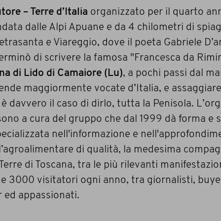
tore – Terre d’Italia
organizzato per il quarto an
ndata dalle Alpi Apuane e da 4 chilometri di spia
ietrasanta e Viareggio, dove il poeta Gabriele D’
terminò di scrivere la famosa "Francesca da Rimin
na di Lido di Camaiore (Lu)
, a pochi passi dal ma
iende maggiormente vocate d’Italia, e assaggiare
è davvero il caso di dirlo, tutta la Penisola. L’o
 sono a cura del gruppo che dal 1999 dà forma e s
pecializzata nell'informazione e nell'approfondim
l’agroalimentare di qualità, la medesima compag
erre di Toscana, tra le più rilevanti manifestazio
 3000 visitatori ogni anno, tra giornalisti, buyer
r ed appassionati.