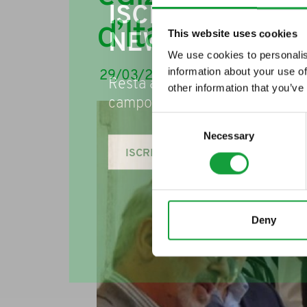
ISCRIVITI ALLA
d’Italia
This website uses cookies
NEWSLETTER
We use cookies to personalis
information about your use of
29/03/2016
Resta aggiornato su tutte le u
other information that you’ve
campo della ristorazione e del
Consent
Necessary
Selection
ISCRIVITI
Deny