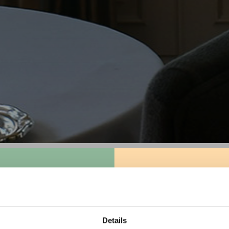
iore, la quarta
ni d’Autore – Terre
Details