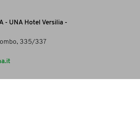
- UNA Hotel Versilia -
Colombo, 335/337
a.it