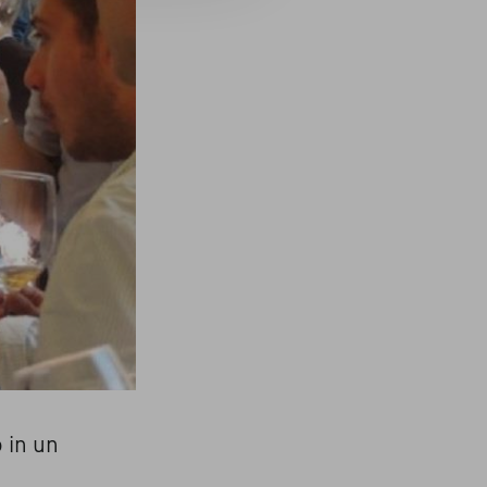
o in un
n