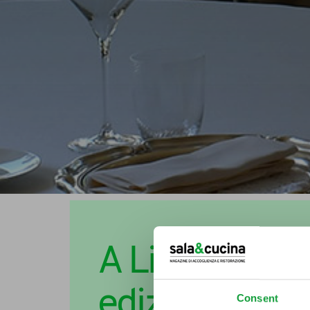
A Lido di Cama
edizione di Vi
Consent