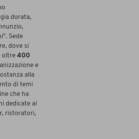
no
ggia dorata,
annunzio,
i". Sede
re, dove si
 oltre
400
rganizzazione e
ostanza alla
ento di temi
ine che ha
ni dedicate al
, ristoratori,