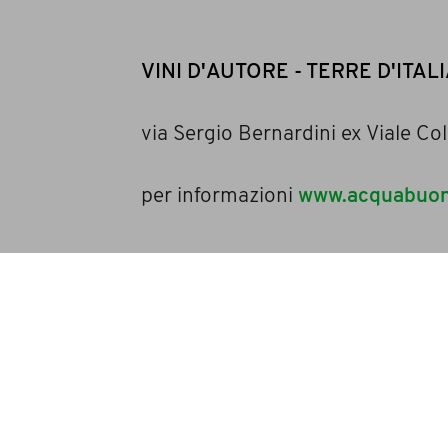
VINI D'AUTORE - TERRE D'ITALIA 
via Sergio Bernardini ex Viale 
per informazioni
www.acquabuon
Luca Bonacini
bonaciniluca@gmail.com
condividi