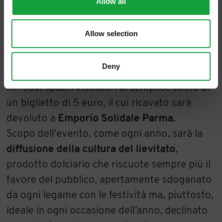
Allow all
evento eccezionale.
Promossa
dall’Accademia dei Maestri del
Allow selection
Lievito Madre e del Panettone Italiano
, con
il patrocinio del
Comune di Parma e Parma
Deny
City of Gastronomy
, la “Notte” accoglierà
nei suoi spazi i visitatori al semplice costo di
un biglietto di 5 euro, il cui ricavato sarà
devoluto a
Emporio Solidale Parma.
Scopo dell’evento, come ogni anno, sarà la
diffusione della cultura del lievitato
,
prodotto dolciario che riscuote sempre più il
favore del pubblico, apertamente sdoganato
da ogni legame con le festività ma, piuttosto,
ideale in ogni occasione dell’anno, declinato