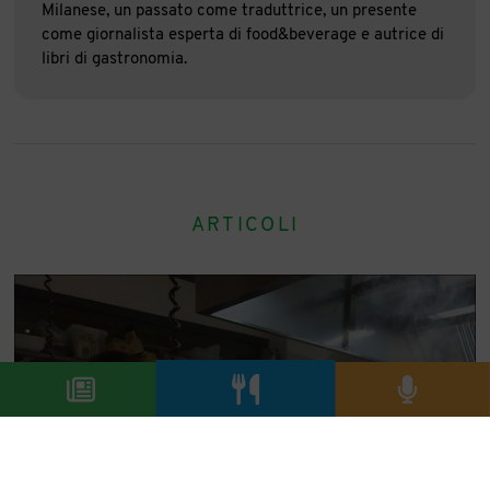
Milanese, un passato come traduttrice, un presente
come giornalista esperta di food&beverage e autrice di
libri di gastronomia.
ARTICOLI