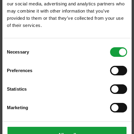
our social media, advertising and analytics partners who
may combine it with other information that you’ve
provided to them or that they’ve collected from your use
of their services.
ISCRIVITI ALLA NEWSLETTER
Consent
Necessary
Resta aggiornato su tutte le ultime novita nel campo
Selection
della ristorazione e del food.
Preferences
ISCRIVITI
Statistics
Marketing
La
Notte dei Maestri del Lievito Madre
torna
il prossimo 25 luglio e promette di essere un