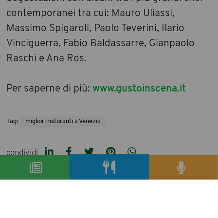
contemporanei tra cui: Mauro Uliassi,
Massimo Spigaroli, Paolo Teverini, Ilario
Vinciguerra, Fabio Baldassarre, Gianpaolo
Raschi e Ana Ros.
Per saperne di più:
www.gustoinscena.it
Tag:
migliori ristoranti a Venezia
condividi
precedente:
cento mani di questa terra, storie e culture si
mescolano per un grande evento