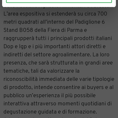
delle Politiche Agricole Alimentari e Forestali.
L’area espositiva si estenderà su circa 700
metri quadrati all’interno del Padiglione 6
Stand B058 della Fiera di Parma e
raggrupperà tutti i principali prodotti italiani
Dop e Igp e i più importanti attori diretti e
indiretti del settore agroalimentare. La loro
presenza, che sarà strutturata in grandi aree
tematiche, tali da valorizzare la
riconoscibilità immediata delle varie tipologie
di prodotto, intende consentire ai buyers e al
pubblico un’esperienza il più possibile
interattiva attraverso momenti quotidiani di
degustazione guidata e di formazione.