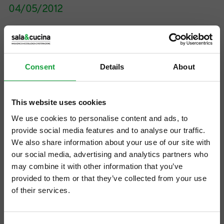
04/05/2012
Consent
Details
About
This website uses cookies
We use cookies to personalise content and ads, to
provide social media features and to analyse our traffic.
We also share information about your use of our site with
“Dopo il successo dell’esperienza del 2010,
our social media, advertising and analytics partners who
siamo molto lieti di poter proseguire la
may combine it with other information that you’ve
provided to them or that they’ve collected from your use
nostra collaborazione con il Ministero delle
of their services.
politiche agricole alimentari e forestali. Altri
ISCRIVITI ALLA NEWSLETTER
importanti protagonisti del settore hanno