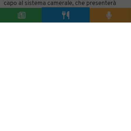
capo al sistema camerale, che presenterà
diversi servizi finanziari dedicati agli
operatori del settore.
Per saperne di più:
www.aicig.it
condividi
precedente:
sempre domenica, la nuova linea di fileni a
cibus
successivo:
tito tortini riconfermato presidente del
consorzio culatello di zibello dop
archivio articoli