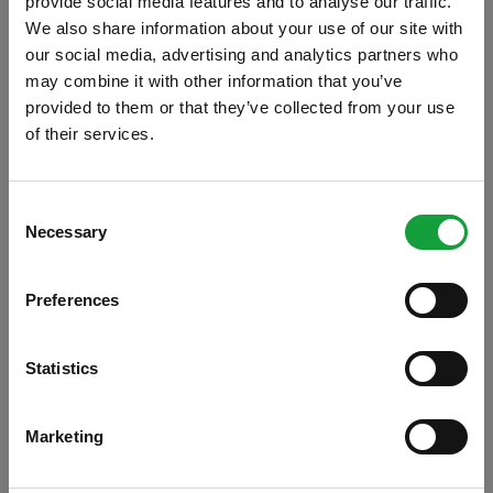
provide social media features and to analyse our traffic.
We also share information about your use of our site with
our social media, advertising and analytics partners who
may combine it with other information that you’ve
provided to them or that they’ve collected from your use
of their services.
ISCRIVITI ALLA NEWSLETTER
Consent
Necessary
Resta aggiornato su tutte le ultime novita nel campo
Selection
della ristorazione e del food.
Preferences
ISCRIVITI
Statistics
Marketing
Gli ingredienti per vivere un soggiorno