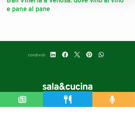
Balì Vineria a Venosa: dove vino al vino
e pane al pane
condividi
Copyright © 2019-2026
Autorizzazione del Tribunale di Bologna Nr.8143 del 21/12/2010
Sala&Cucina è una rivista di Edizioni Catering S.r.l.
P.Iva 02233251202
Privacy policy
Cookie policy
Modifica impostazioni cookie