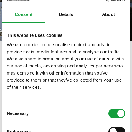
Consent
Details
About
This website uses cookies
We use cookies to personalise content and ads, to
provide social media features and to analyse our traffic.
We also share information about your use of our site with
tag directory
>
alessandro ditommaso
our social media, advertising and analytics partners who
may combine it with other information that you’ve
Alessandro Ditommaso
provided to them or that they’ve collected from your use
of their services.
ISCRIVITI ALLA NEWSLETTER
Di seguito tutti i contenuti taggati con:
Alessandro Ditommaso
Consent
Necessary
Resta aggiornato su tutte le ultime novita nel campo
Selection
della ristorazione e del food.
ARTICOLI, ARTICOLI
Preferences