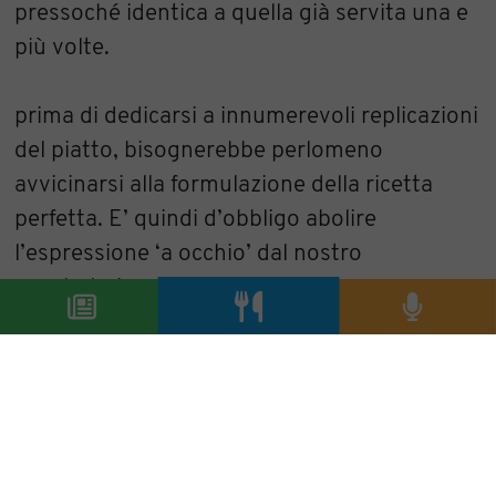
pressoché identica a quella già servita una e
più volte.
Prem
prima di dedicarsi a innumerevoli replicazioni
del piatto, bisognerebbe perlomeno
avvicinarsi alla formulazione della ricetta
perfetta. E’ quindi d’obbligo abolire
l’espressione ‘a occhio’ dal nostro
vocabolario, e fondamentale segnare nero su
bianco le proporzioni di sale, acqua e altri
ingredienti. Su questo passaggio Scabin
volutamente non ci aiuta. Sembra volerci
congedare con un ‘a voi cari, ecco la tecnica,
ma non le dosi!’.