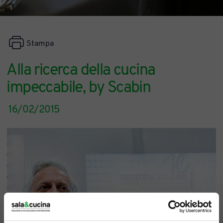
Stampa
Alla ricerca della cucina
impeccabile, by Scabin
16/02/2015