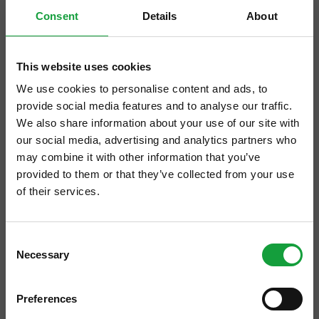
Consent
Details
About
This website uses cookies
We use cookies to personalise content and ads, to
provide social media features and to analyse our traffic.
We also share information about your use of our site with
our social media, advertising and analytics partners who
may combine it with other information that you’ve
provided to them or that they’ve collected from your use
of their services.
ISCRIVITI ALLA NEWSLETTER
Standardizzare, annullare il margine d’errore
Consent
Necessary
in un prodotto, essere
impeccabili
. Si direbbe
Resta aggiornato su tutte le ultime novita nel campo
Selection
della ristorazione e del food.
‘nulla di nuovo’ se si trattasse di presupposti
Preferences
per avviare un’industria alimentare. Se a
ISCRIVITI