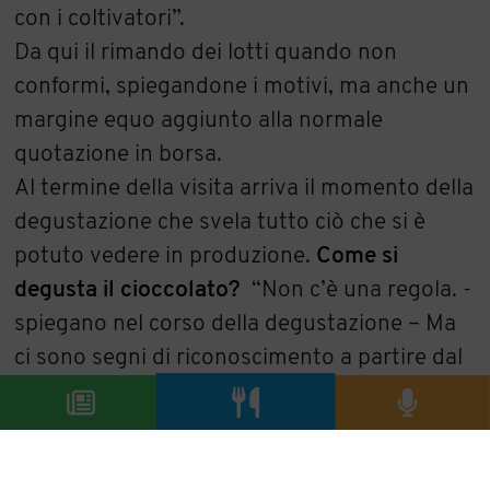
con i coltivatori”.
Da qui il rimando dei lotti quando non
conformi, spiegandone i motivi, ma anche un
margine equo aggiunto alla normale
quotazione in borsa.
Al termine della visita arriva il momento della
degustazione che svela tutto ciò che si è
potuto vedere in produzione.
Come si
degusta il cioccolato?
“Non c’è una regola. -
spiegano nel corso della degustazione – Ma
ci sono segni di riconoscimento a partire dal
colore: se tende al nero sarà un cioccolato
più amaro, astringente, acido. La
degustazione, suggeriamo sempre, deve