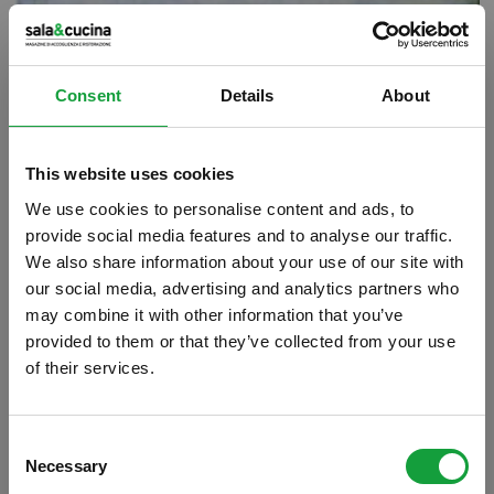
Consent
Details
About
This website uses cookies
We use cookies to personalise content and ads, to
provide social media features and to analyse our traffic.
We also share information about your use of our site with
our social media, advertising and analytics partners who
may combine it with other information that you’ve
Antica Trattoria La Torre
provided to them or that they’ve collected from your use
of their services.
Castellina in Chianti (SI)
Piazza del Comune, 15
ISCRIVITI ALLA NEWSLETTER
Tel. 0577 740236
Consent
Necessary
Resta aggiornato su tutte le ultime novita nel campo
Selection
www.anticatrattorialatorre.com
della ristorazione e del food.