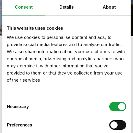
Consent
Details
About
This website uses cookies
We use cookies to personalise content and ads, to
provide social media features and to analyse our traffic.
We also share information about your use of our site with
our social media, advertising and analytics partners who
tag directory
>
antonio bufi
may combine it with other information that you’ve
Antonio Bufi
provided to them or that they’ve collected from your use
of their services.
ISCRIVITI ALLA NEWSLETTER
Di seguito tutti i contenuti taggati con:
Antonio Bufi
Consent
Necessary
Resta aggiornato su tutte le ultime novita nel campo
Selection
ARTICOLI, ARTICOLI
della ristorazione e del food.
Preferences
ISCRIVITI