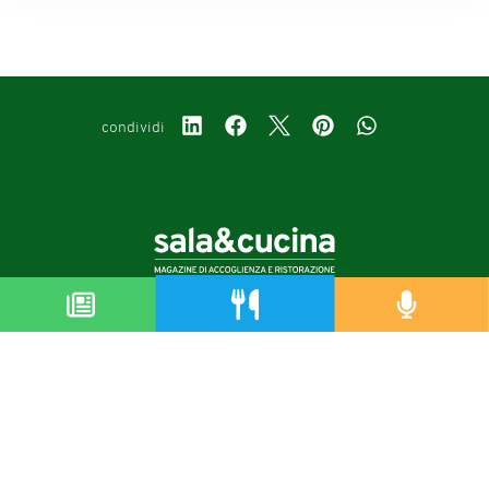
condividi
Copyright © 2019-2026
Autorizzazione del Tribunale di Bologna Nr.8143 del 21/12/2010
Sala&Cucina è una rivista di Edizioni Catering S.r.l.
P.Iva 02233251202
Privacy policy
Cookie policy
Modifica impostazioni cookie