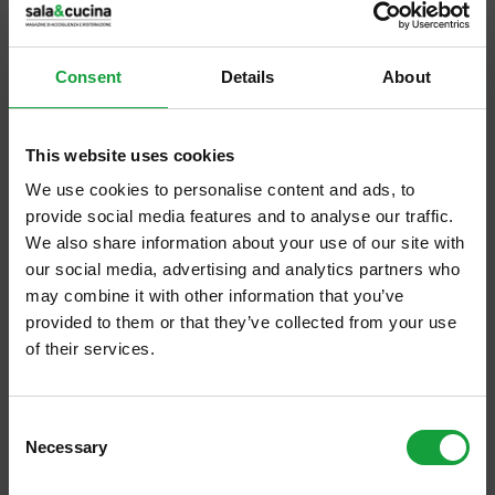
terza volta l’appuntamento con Grandi
Langhe DOCG, la manifestazione a cadenza
Consent
Details
About
biennale organizzata dal Consorzio di Tutela
Barolo […]
This website uses cookies
We use cookies to personalise content and ads, to
provide social media features and to analyse our traffic.
We also share information about your use of our site with
our social media, advertising and analytics partners who
may combine it with other information that you’ve
provided to them or that they’ve collected from your use
of their services.
ISCRIVITI ALLA NEWSLETTER
Consent
Necessary
Resta aggiornato su tutte le ultime novita nel campo
Selection
della ristorazione e del food.