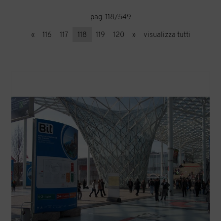
pag. 118/549
«
116
117
118
119
120
»
visualizza tutti