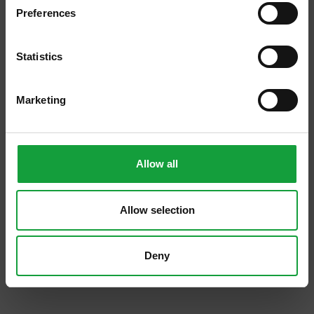
Preferences
ISCRIVITI
Statistics
Marketing
16/03/2017
Il food pairing secondo Ettore
Diana
Allow all
Ettore Diana è conosciuto, nel mondo
mixology, come uno dei più eclettici barman
Allow selection
italiani per i suoi libri, i suoi premi e la sua
sensibilità verso il sociale che lo porta a
realizzare […]
Deny