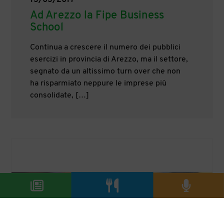
13/03/2017
Ad Arezzo la Fipe Business
School
Continua a crescere il numero dei pubblici
esercizi in provincia di Arezzo, ma il settore,
segnato da un altissimo turn over che non
ha risparmiato neppure le imprese più
consolidate, […]