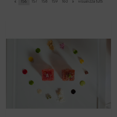
«
156
157
158
159
160
»
visualizza tutti