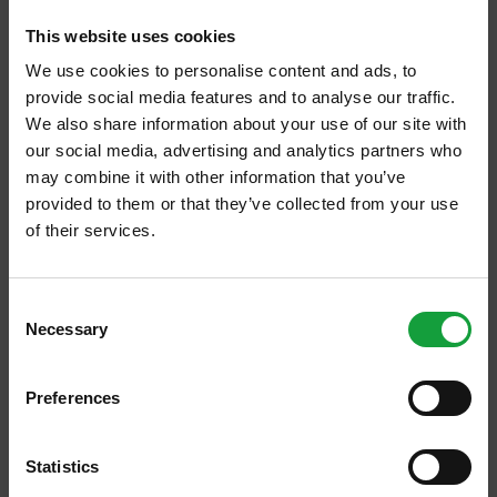
Ingredienti per quattro persone persone
PER LO SFORMATINO 600g di buon enrico
This website uses cookies
(spinacio selvatico) 100g di patata lessata
We use cookies to personalise content and ads, to
un uovo intero + un tuorlo 50g di panna
provide social media features and to analyse our traffic.
fresca […]
We also share information about your use of our site with
our social media, advertising and analytics partners who
may combine it with other information that you’ve
provided to them or that they’ve collected from your use
of their services.
ISCRIVITI ALLA NEWSLETTER
Consent
Necessary
Resta aggiornato su tutte le ultime novita nel campo
Selection
della ristorazione e del food.
Preferences
ISCRIVITI
Statistics