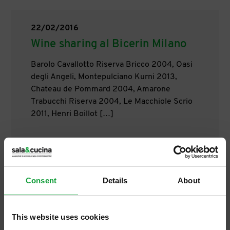
22/02/2016
Wine sharing al Bicerin Milano
Barolo Cavallotto Riserva Bricco 2004, Oasi
degli Angeli, Montepulciano Kurni 2013,
Chateau de Pommard 2004, Amarone
Trabucchi Riserva 2004, Le Macchiole Scrio
2011, Henri Boillot […]
Consent
Details
About
This website uses cookies