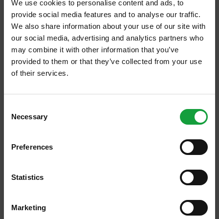
We use cookies to personalise content and ads, to
provide social media features and to analyse our traffic.
We also share information about your use of our site with
our social media, advertising and analytics partners who
may combine it with other information that you’ve
provided to them or that they’ve collected from your use
of their services.
ISCRIVITI ALLA NEWSLETTER
Consent
Necessary
Resta aggiornato su tutte le ultime novita nel campo
Selection
della ristorazione e del food.
22/02/2016
Preferences
ISCRIVITI
Dai campi agli scaffali oltre
100mila controlli contro le
Statistics
agromafie
Combattere le agromafie dal campo allo
Marketing
scaffale, garantendo qualità e sicurezza