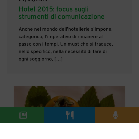
29/09/2015
Hotel 2015: focus sugli
strumenti di comunicazione
Anche nel mondo dell’hotellerie s’impone,
categorico, l’imperativo di rimanere al
passo con i tempi. Un must che si traduce,
nello specifico, nella necessità di fare di
ogni soggiorno, […]