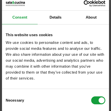
Nasce a Parma, territorio dalle eccellenze
straordinarie e dalle grandi individualità, una
Consent
Details
About
nuova occasione di incontro, scambio e
confronto, che arricchisce il panorama
dell’enogastronomia. […]
This website uses cookies
We use cookies to personalise content and ads, to
provide social media features and to analyse our traffic.
We also share information about your use of our site with
our social media, advertising and analytics partners who
may combine it with other information that you’ve
provided to them or that they’ve collected from your use
of their services.
ISCRIVITI ALLA NEWSLETTER
Consent
Necessary
Resta aggiornato su tutte le ultime novita nel campo
Selection
della ristorazione e del food.