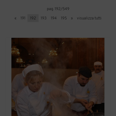
pag. 192/549
«
191
192
193
194
195
»
visualizza tutti