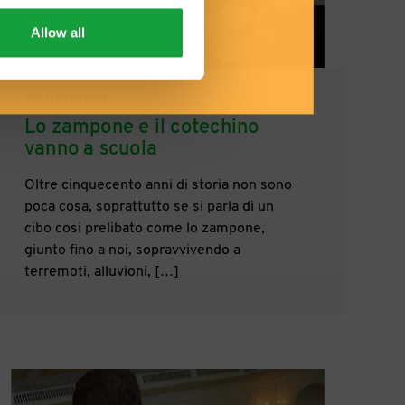
Allow all
25/08/2014
Lo zampone e il cotechino
vanno a scuola
Oltre cinquecento anni di storia non sono
poca cosa, soprattutto se si parla di un
cibo cosi prelibato come lo zampone,
giunto fino a noi, sopravvivendo a
terremoti, alluvioni, […]