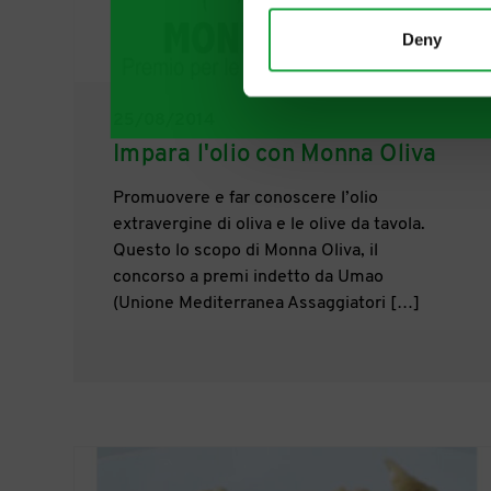
Deny
25/08/2014
Impara l'olio con Monna Oliva
Promuovere e far conoscere l’olio
extravergine di oliva e le olive da tavola.
Questo lo scopo di Monna Oliva, il
concorso a premi indetto da Umao
(Unione Mediterranea Assaggiatori […]