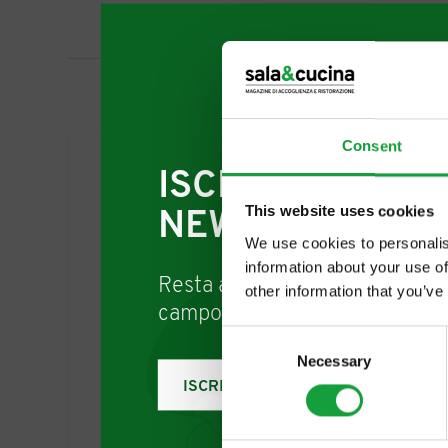
pa
Consent
ISCRIVITI ALLA
This website uses cookies
NEWSLETTER
We use cookies to personalis
information about your use of
Resta aggiornato su tutte le u
other information that you’ve
campo della ristorazione e del
Consent
Necessary
Selection
ISCRIVITI