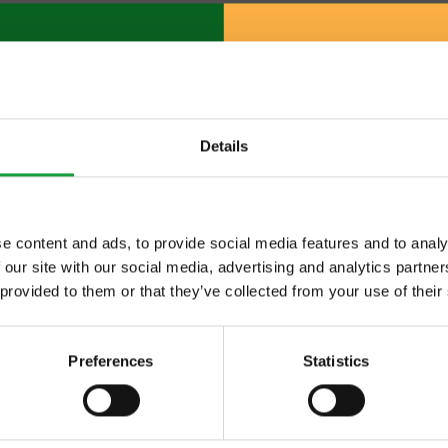
g. 248/549
«
246
247
248
249
250
»
visualizza tut
Details
e content and ads, to provide social media features and to analy
 our site with our social media, advertising and analytics partn
ltime novita nel
 provided to them or that they’ve collected from your use of their
 food.
Preferences
Statistics