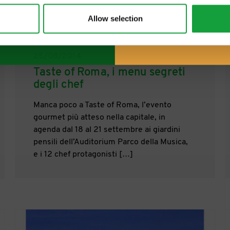
Allow selection
25/08/2014
Taste of Roma, i menu segreti
degli chef
Manca poco a Taste of Roma, l’evento
gourmet più atteso nella capitale, in
agenda dal 18 al 21 settembre ai giardini
pensili dell’Auditorium Parco della Musica,
e i 12 chef protagonisti […]