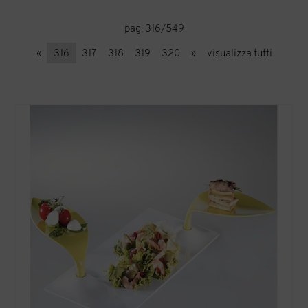
pag. 316/549
«
316
317
318
319
320
»
visualizza tutti