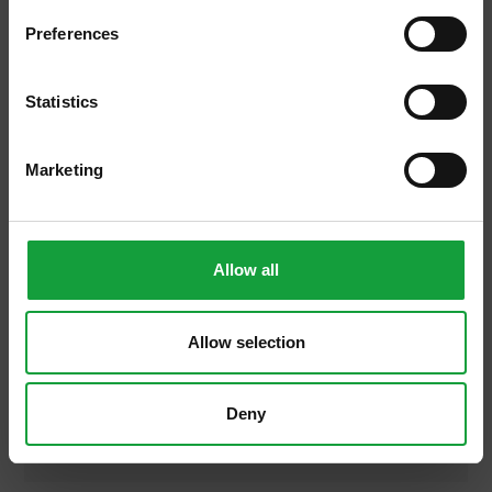
Preferences
ISCRIVITI
Statistics
Marketing
29/09/2013
Le proposte di
Franceschetta58, il bistrot di
Allow all
Massimo Bottura e Marta Pulini
Inizia lunedì 30 settembre la nuova
Allow selection
proposta del bistrot modenese
Franceschetta58 di Massimo Bottura e
MartaPulini: l’apertura a pranzo proponendo
Deny
l’innovativa FORMULA 15, il pranzo […]