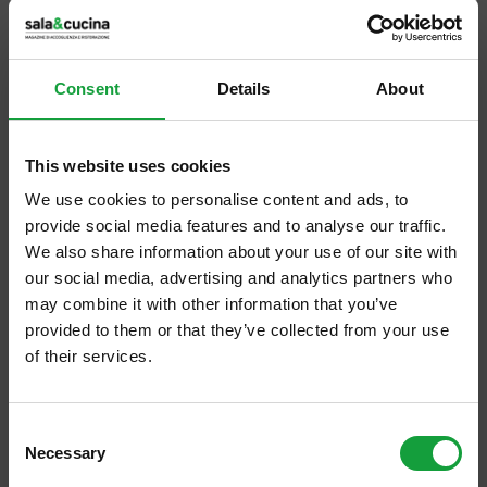
Sia che siate vegetariani, sia che siate
semplicemente incuriositi da questo tipo di
alimentazione e stile di vita, venerdì 4
ottobre in numerose parti d’Italia si svolge
Consent
Details
About
la Notte […]
This website uses cookies
We use cookies to personalise content and ads, to
provide social media features and to analyse our traffic.
We also share information about your use of our site with
our social media, advertising and analytics partners who
may combine it with other information that you’ve
provided to them or that they’ve collected from your use
of their services.
ISCRIVITI ALLA NEWSLETTER
Consent
Necessary
Resta aggiornato su tutte le ultime novita nel campo
Selection
della ristorazione e del food.