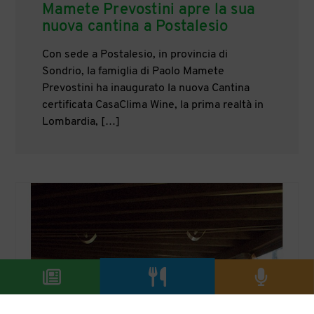
Mamete Prevostini apre la sua
nuova cantina a Postalesio
Con sede a Postalesio, in provincia di
Sondrio, la famiglia di Paolo Mamete
Prevostini ha inaugurato la nuova Cantina
certificata CasaClima Wine, la prima realtà in
Lombardia, […]