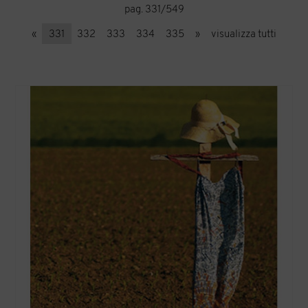
pag. 331/549
«
331
332
333
334
335
»
visualizza tutti