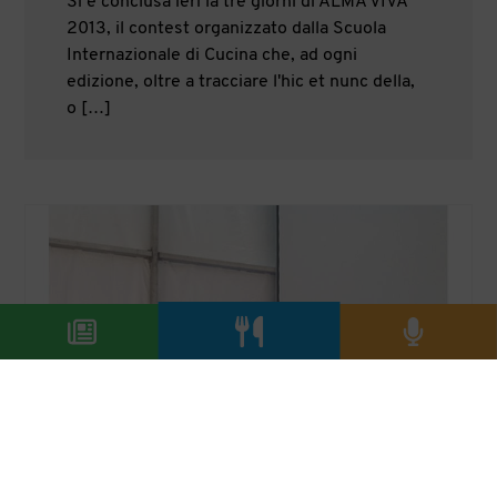
Si è conclusa ieri la tre giorni di ALMA VIVA
2013, il contest organizzato dalla Scuola
Internazionale di Cucina che, ad ogni
edizione, oltre a tracciare l'hic et nunc della,
o […]