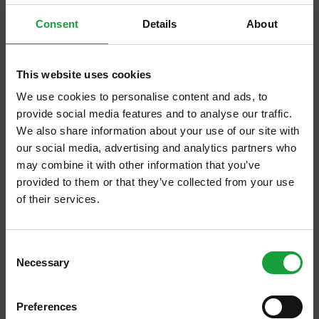
Si deve attraversare il ponte Belvedere,
Consent
Details
About
lasciandosi alle spalle i resti romani di
Aquileia, per giungere nel cuore di Grado,
città di mare e di laguna tra Trieste e
This website uses cookies
Venezia, […]
We use cookies to personalise content and ads, to
provide social media features and to analyse our traffic.
We also share information about your use of our site with
our social media, advertising and analytics partners who
may combine it with other information that you’ve
provided to them or that they’ve collected from your use
of their services.
ISCRIVITI ALLA NEWSLETTER
Consent
Necessary
Resta aggiornato su tutte le ultime novita nel campo
Selection
della ristorazione e del food.
Preferences