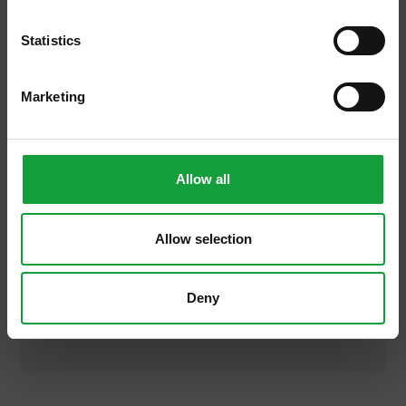
ISCRIVITI
Statistics
Marketing
Allow all
27/06/2013
A cena in barca con "I Solisti
del Gusto"
Allow selection
Dieci menu d’eccellenza, i grandi vini del
territorio, la vista sulla città di Trieste, il
Deny
chiaro di luna: questi gli ingredienti delle
dieci cene in barca che, a partire dal 20 […]