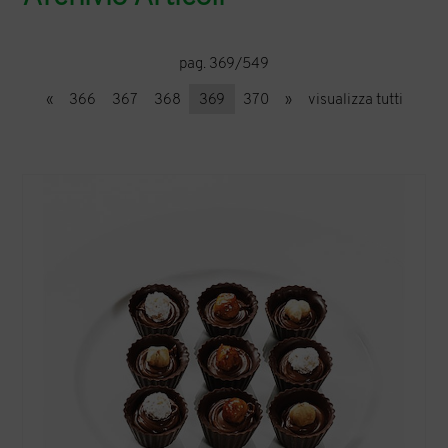
pag. 369/549
«
366
367
368
369
370
»
visualizza tutti