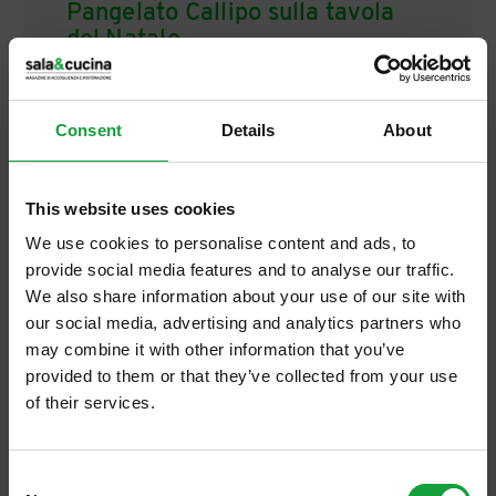
Pangelato Callipo sulla tavola
del Natale
Per il Natale 2012 il re dei dessert sarà il
PanGelato Callipo, vero pandoro farcito con
Consent
Details
About
cremoso mantecato di latte fresco italiano
di alta qualità e materie prime selezionate
[…]
This website uses cookies
We use cookies to personalise content and ads, to
provide social media features and to analyse our traffic.
We also share information about your use of our site with
our social media, advertising and analytics partners who
may combine it with other information that you’ve
provided to them or that they’ve collected from your use
of their services.
ISCRIVITI ALLA NEWSLETTER
Consent