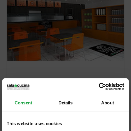
23/06/2011
Apre il secondo negozio di
Consent
Details
About
Insalate Italiane
Dopo un anno dall’inaugurazione del primo
This website uses cookies
locale milanese Insalate Italiane, il fast food
del benessere ideato Giuseppe Maione, fa il