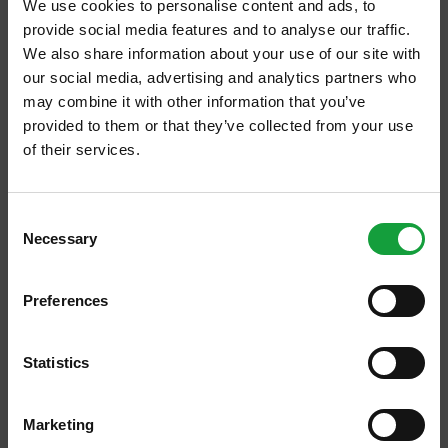
We use cookies to personalise content and ads, to
bis con un nuovo punto vendita, a
provide social media features and to analyse our traffic.
testimonianza […]
We also share information about your use of our site with
our social media, advertising and analytics partners who
may combine it with other information that you’ve
provided to them or that they’ve collected from your use
of their services.
23/06/2011
ISCRIVITI ALLA NEWSLETTER
Batterio killer spiegato il
Consent
perché della sua aggressività
Necessary
Resta aggiornato su tutte le ultime novita nel campo
Selection
della ristorazione e del food.
Dopo la bella notizia sulle analisi negli
hamburger sequestrati in Italia che sono
Preferences
risultate negative all’Escherichia coli, vi è
ISCRIVITI
un’ulteriore novità battuta in queste ore
dall’ANSA, […]
Statistics
Marketing