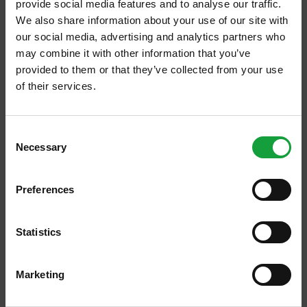
provide social media features and to analyse our traffic.
fonti ufficiali tedesche hanno individuato la
We also share information about your use of our site with
causa nei germogli […]
our social media, advertising and analytics partners who
may combine it with other information that you’ve
provided to them or that they’ve collected from your use
of their services.
13/06/2011
ISCRIVITI ALLA NEWSLETTER
Arriva in Italia "Curiositas" il
Consent
speyside whisky BenRiach
Necessary
Resta aggiornato su tutte le ultime novita nel campo
Selection
della ristorazione e del food.
Il bel tempo sta per tornare: a mantenere il
fresco ci penserà il BenRiach “Curiositas”,
Preferences
ISCRIVITI
uno Speyside Whisky invecchiato 10 anni,
mixato con soda, servito liscio o con
Statistics
ghiaccio, […]
Marketing