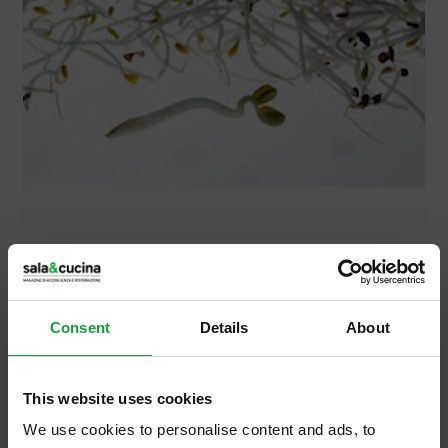
13/06/2011
Batterio killer da una partita di
Consent
Details
About
sementi contaminata
Dopo l’enigma che da 5 settimane
This website uses cookies
avvolgeva di mistero dell'epidemia di
We use cookies to personalise content and ads, to
Escherichia Coli, finalmente la svolta. Le