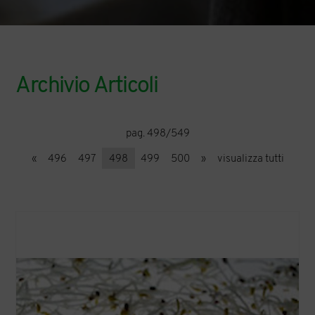
Archivio Articoli
pag. 498/549
«
496
497
498
499
500
»
visualizza tutti