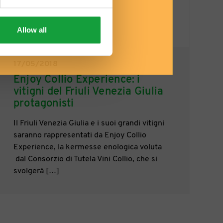
Allow all
17/05/2018
Enjoy Collio Experience: i
vitigni del Friuli Venezia Giulia
protagonisti
Il Friuli Venezia Giulia e i suoi grandi vitigni
saranno rappresentati da Enjoy Collio
Experience, la kermesse enologica voluta
dal Consorzio di Tutela Vini Collio, che si
svolgerà […]