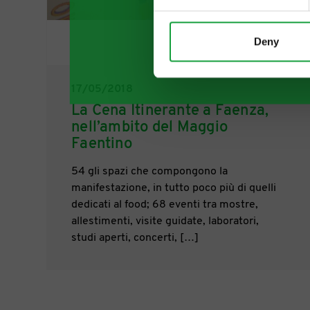
Deny
17/05/2018
La Cena Itinerante a Faenza,
nell’ambito del Maggio
Faentino
54 gli spazi che compongono la
manifestazione, in tutto poco più di quelli
dedicati al food; 68 eventi tra mostre,
allestimenti, visite guidate, laboratori,
studi aperti, concerti, […]