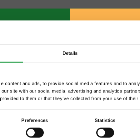
pag. 52/549
«
51
52
53
54
55
»
visualizza tutti
Details
e content and ads, to provide social media features and to analy
 our site with our social media, advertising and analytics partn
ltime novita nel
 provided to them or that they’ve collected from your use of their
 food.
Preferences
Statistics