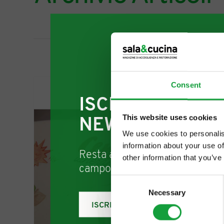
Consent
ISCRIVITI ALLA
This website uses cookies
NEWSLETTER
We use cookies to personalis
information about your use of
Resta aggiornato su tutte le u
other information that you’ve
campo della ristorazione e del
Consent
Necessary
Selection
ISCRIVITI