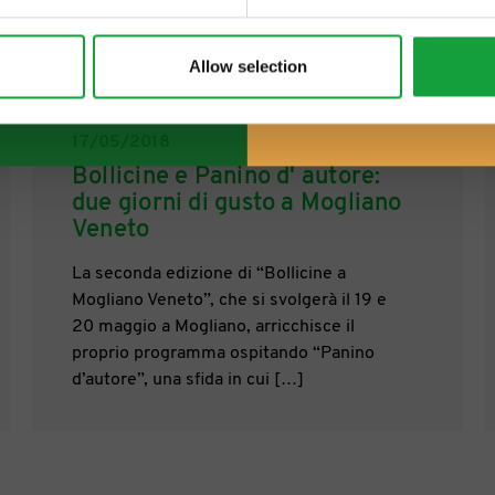
Allow selection
17/05/2018
Bollicine e Panino d' autore:
due giorni di gusto a Mogliano
Veneto
La seconda edizione di “Bollicine a
Mogliano Veneto”, che si svolgerà il 19 e
20 maggio a Mogliano, arricchisce il
proprio programma ospitando “Panino
d’autore”, una sfida in cui […]