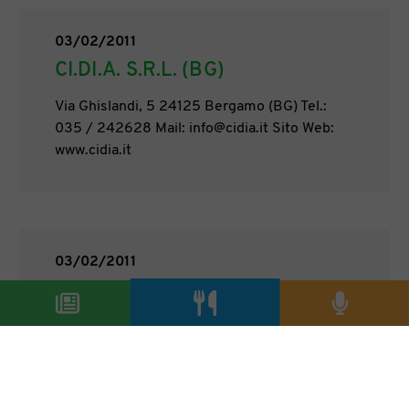
03/02/2011
CI.DI.A. S.R.L. (BG)
Via Ghislandi, 5 24125 Bergamo (BG) Tel.:
035 / 242628 Mail: info@cidia.it Sito Web:
www.cidia.it
03/02/2011
CENTER CATERING SPA (VR)
Via Capitello- Loc.Gazzolo 37040 Arcole
(VR) Tel.: 045 / 7665555 Mail:
acquisti@centercatering.it Sito Web:
www.centercatering.it