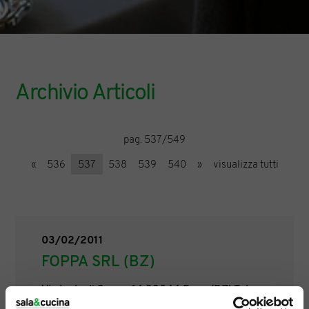
Archivio Articoli
pag. 537/549
«
536
537
538
539
540
»
visualizza tutti
03/02/2011
FOPPA SRL (BZ)
Via Isola di Sopra, 14 39044 Egna (BZ) Tel.:
0471 / 820095 Mail: peter@foppa.com Sito