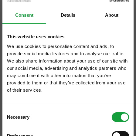
Web: www.foppa.com
Consent
Details
About
This website uses cookies
03/02/2011
We use cookies to personalise content and ads, to
FIORELLI E CO. SRL (CZ)
provide social media features and to analyse our traffic.
We also share information about your use of our site with
Via Stazione, 403 88040 Nocera Terinese
our social media, advertising and analytics partners who
Marina (CZ) Orari di apertura vendita
may combine it with other information that you’ve
all'ingrosso: Lu/Sa 07,30 - 13 e 15,15 - 19,30
provided to them or that they’ve collected from your use
Domenica 07,30 - 13 Tel.: 0968 / 93052
of their services.
Fax: […]
ISCRIVITI ALLA NEWSLETTER
Consent
Necessary
Resta aggiornato su tutte le ultime novita nel campo
Selection
della ristorazione e del food.
03/02/2011
Preferences