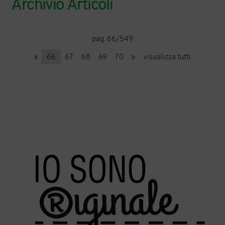
Archivio Articoli
pag. 66/549
«
66
67
68
69
70
»
visualizza tutti