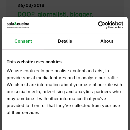
26/03/2018
DOOF: giornalisti, blogger,
influencer, caos al crocevia
dell'informazione
Si è tenuto, giovedì 22 marzo, a Milano,
Consent
Details
About
presso la libreria Open, il secondo
appuntamento stagionale di DOOF, l'altra
faccia del Food. Questa volta una
This website uses cookies
affollatissima platea di […]
We use cookies to personalise content and ads, to
provide social media features and to analyse our traffic.
We also share information about your use of our site with
our social media, advertising and analytics partners who
may combine it with other information that you’ve
provided to them or that they’ve collected from your use
of their services.
ISCRIVITI ALLA NEWSLETTER