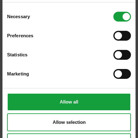
ISCRIVITI ALLA NEWSLETTER
Consent
Necessary
Resta aggiornato su tutte le ultime novita nel campo
Selection
della ristorazione e del food.
Preferences
ISCRIVITI
Statistics
Marketing
05/06/2017
Parmigiano Reggiano
Experience
Allow all
Tradizione, tipicità, ma anche fama
Allow selection
internazionale e innovazione; in una parola
esperienza unica al mondo che si replica,
uguale a sé stessa nei gesti e nell’emozione