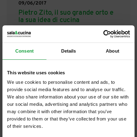
09/06/2017
Pietro Zito, il suo grande orto e
la sua idea di cucina
È spiazzante conversare con Pietro Zito,
patron di Antichi sapori di Montegrosso-
Andria (BT)! Non si preoccupa di fare grandi
Consent
Details
About
preamboli poetici sul perché, ad esempio,
ha approcciato […]
This website uses cookies
We use cookies to personalise content and ads, to
provide social media features and to analyse our traffic.
We also share information about your use of our site with
our social media, advertising and analytics partners who
may combine it with other information that you’ve
provided to them or that they’ve collected from your use
of their services.