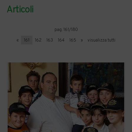
Articoli
pag. 161/180
«
161
162
163
164
165
»
visualizza tutti