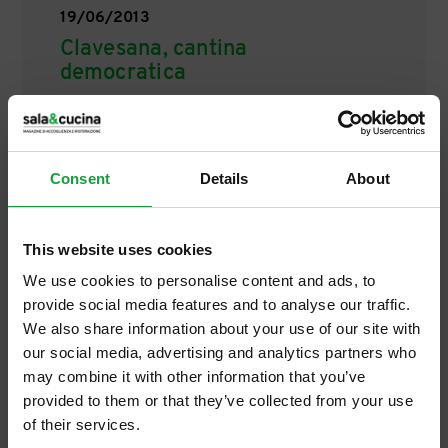
19/06/2013
Clavesana, cantina
democratica
La cantina come luogo democratico trova la
sua più bella espressione a Clavesana, in
terra piemontese, dove si produce il 12%
Consent
Details
About
dell’imbottigliato mondiale di Dolcetto; un
vino che […]
This website uses cookies
We use cookies to personalise content and ads, to
provide social media features and to analyse our traffic.
We also share information about your use of our site with
our social media, advertising and analytics partners who
may combine it with other information that you’ve
provided to them or that they’ve collected from your use
of their services.