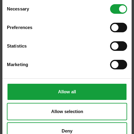
Consent
Necessary
Resta aggiornato su tutte le ultime novita nel campo
Selection
della ristorazione e del food.
Preferences
ISCRIVITI
Statistics
24/01/2013
Marketing
Sanpellegrino Campus: dare
valore al merito
Allow all
Le notizie positive che si ricavano dal
Premio Sanpellegrino Campus sono due: la
prima è l’impegno del gruppo
Allow selection
Sanpellegrino, società del Gruppo Nestlé e
principale azienda in Italia […]
Deny