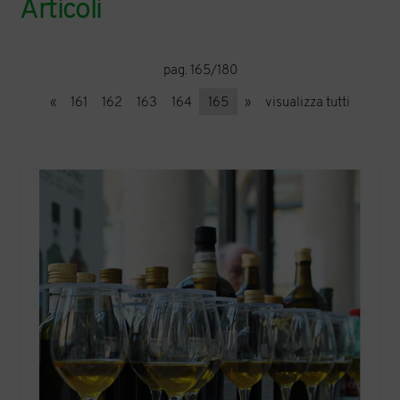
Articoli
pag. 165/180
«
161
162
163
164
165
»
visualizza tutti