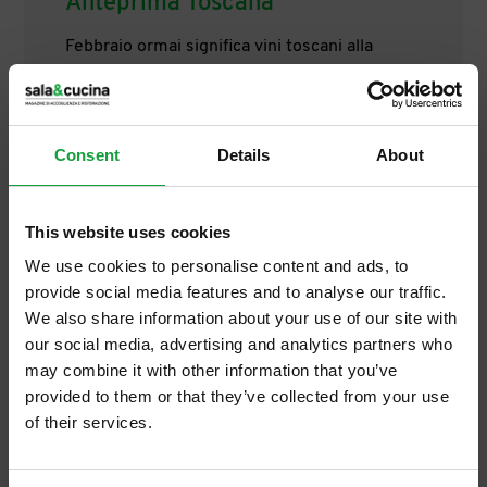
Anteprima Toscana
Febbraio ormai significa vini toscani alla
ribalta. L’anteprima di un mese ricchissimo
di eventi si è svolta all’Enoteca Italiana di
Siena, tra il 24 e il 26 gennaio, dove sono
[…]
Consent
Details
About
This website uses cookies
We use cookies to personalise content and ads, to
provide social media features and to analyse our traffic.
We also share information about your use of our site with
our social media, advertising and analytics partners who
may combine it with other information that you’ve
provided to them or that they’ve collected from your use
of their services.
ISCRIVITI ALLA NEWSLETTER