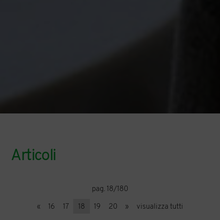
Articoli
pag. 18/180
«
16
17
18
19
20
»
visualizza tutti