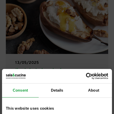
13/05/2025
Il miele in tavola: tra scarsa
conoscenza e maggior
sensibilizzazione
Consent
Details
About
La crescente attenzione verso il mondo
delle api sta trasformando il miele in un
ingrediente ricercato, ma ci sono regole da
This website uses cookies
non dimenticare