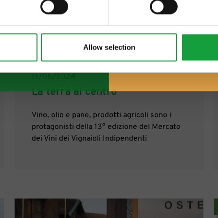
Allow selection
11/06/2024
La terra al centro
Vino, olio e pane, prodotti agricoli sono i
protagonisti della 13° edizione del Mercato
dei Vini dei Vignaioli Indipendenti