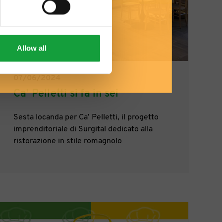
Allow all
07/06/2024
Ca’ Pelletti si fa in sei
Sesta locanda per Ca’ Pelletti, il progetto
imprenditoriale di Surgital dedicato alla
ristorazione in stile romagnolo