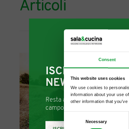
Articoli
Consent
ISCRIVITI ALLA
This website uses cookies
NEWSLETTER
We use cookies to personalis
information about your use of
Resta aggiornato su tutte le u
other information that you’ve
campo della ristorazione e del
Consent
Necessary
Selection