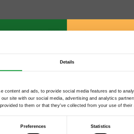
pag. 32/180
«
31
32
33
34
35
»
visualizza tutti
Details
e content and ads, to provide social media features and to analy
 our site with our social media, advertising and analytics partn
ltime novita nel
 provided to them or that they’ve collected from your use of their
 food.
Preferences
Statistics