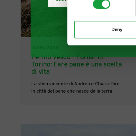
ISCRIVITI
Deny
11/06/2024
Perino Vesco - Fornai in
Torino: Fare pane è una scelta
di vita
La sfida vincente di Andrea e Chiara: fare
in città del pane che nasce dalla terra