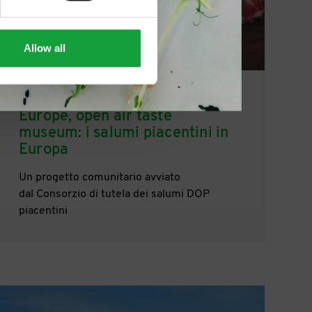
Allow all
19/11/2021
Europe, open air taste
museum: i salumi piacentini in
Europa
Un progetto comunitario avviato
dal Consorzio di tutela dei salumi DOP
piacentini