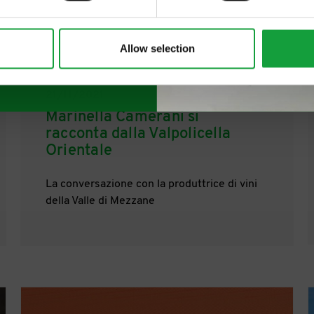
Allow selection
21/11/2021
Marinella Camerani si
racconta dalla Valpolicella
Orientale
La conversazione con la produttrice di vini
della Valle di Mezzane