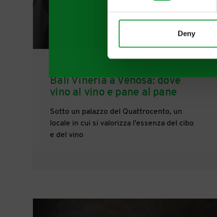
Deny
23/11/2021
Balì Vineria a Venosa: dove
vino al vino e pane al pane
Sotto un palazzo del Quattrocento, un
locale in cui si valorizza l'essenza del cibo
e del vino