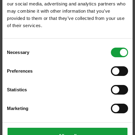
our social media, advertising and analytics partners who
may combine it with other information that you’ve
provided to them or that they’ve collected from your use
of their services.
ISCRIVITI ALLA NEWSLETTER
Consent
Necessary
Resta aggiornato su tutte le ultime novita nel campo
Selection
della ristorazione e del food.
Preferences
ISCRIVITI
Statistics
Marketing
09/06/2021