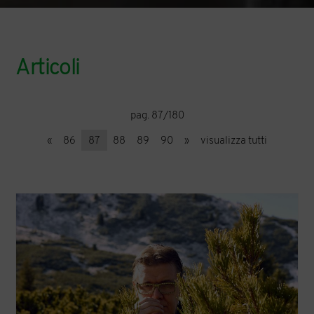
Articoli
pag. 87/180
«
86
87
88
89
90
»
visualizza tutti