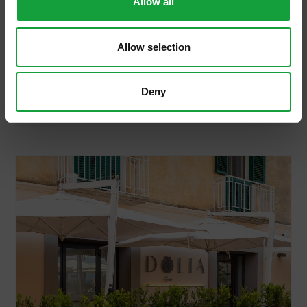
Allow all
Bros And Bun, cucina glamour
per carnivori
Allow selection
I carnivori gourmand hanno un nuovo luogo
d’incontro, habitat ideale dove l’obiettivo è
Deny
puntare all’eccellenza.