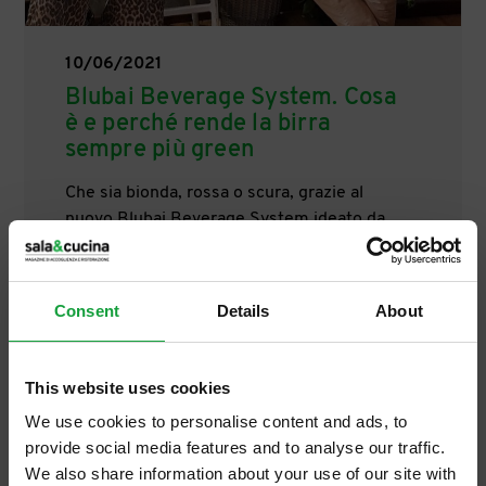
10/06/2021
Blubai Beverage System. Cosa
è e perché rende la birra
sempre più green
Che sia bionda, rossa o scura, grazie al
nuovo Blubai Beverage System ideato da
Blubai, distributore Food&Beverage per il
settore Horeca, pub, bar, ristoranti e
pizzerie possono essere certi di proporre
Consent
Details
About
una birra più green, che, contenuta in fusti
in PET, viene spillata senza bisogno di CO2
aggiunta e, per di più, aiuta a far piantare
This website uses cookies
alberi nella foresta del Kenya.
We use cookies to personalise content and ads, to
provide social media features and to analyse our traffic.
We also share information about your use of our site with