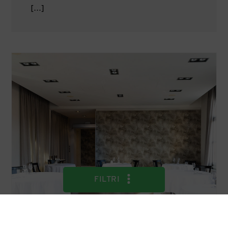
[…]
S&C Oggi
FILTRI
Ristorazione
Produzioni Alimentari