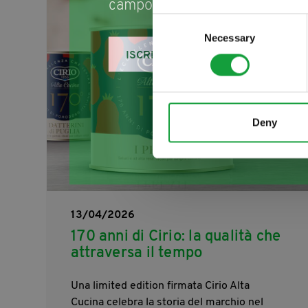
campo della ristorazione e del
Consent
Necessary
Selection
ISCRIVITI
Deny
13/04/2026
170 anni di Cirio: la qualità che
attraversa il tempo
Una limited edition firmata Cirio Alta
Cucina celebra la storia del marchio nel