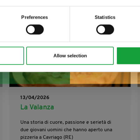
 food.
Preferences
Statistics
Allow selection
13/04/2026
La Valanza
Una storia di cuore, passione e serietà di
due giovani uomini che hanno aperto una
pizzeria a Cavriago (RE)