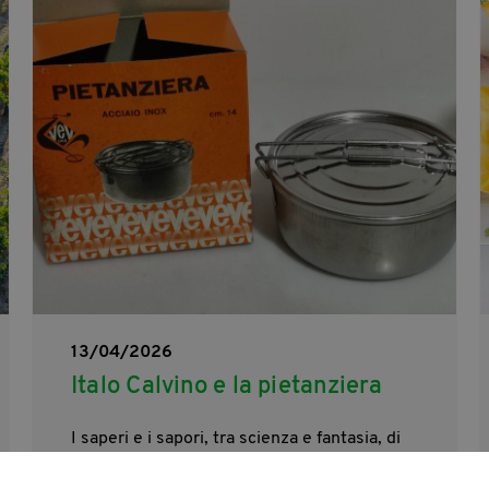
13/04/2026
Italo Calvino e la pietanziera
I saperi e i sapori, tra scienza e fantasia, di
un grande intellettuale