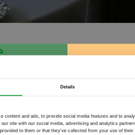
e
pag. 8/96
«
6
7
8
9
10
»
visualizza tutti
Details
e content and ads, to provide social media features and to analy
 our site with our social media, advertising and analytics partn
ltime novita nel
 provided to them or that they’ve collected from your use of their