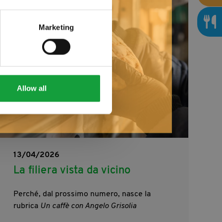
Marketing
Allow all
13/04/2026
La filiera vista da vicino
Perché, dal prossimo numero, nasce la
rubrica
Un caffè con Angelo Grisolia