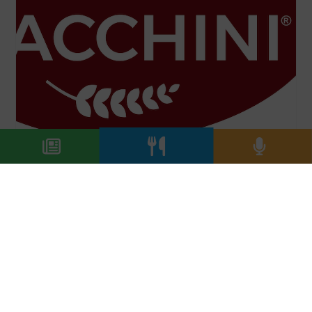
13/03/2026
Celebrating freshness, una
dichiarazione d’intenti
Surgital rinnova la sua identità: un nuovo
logo per raccontare la freschezza e una