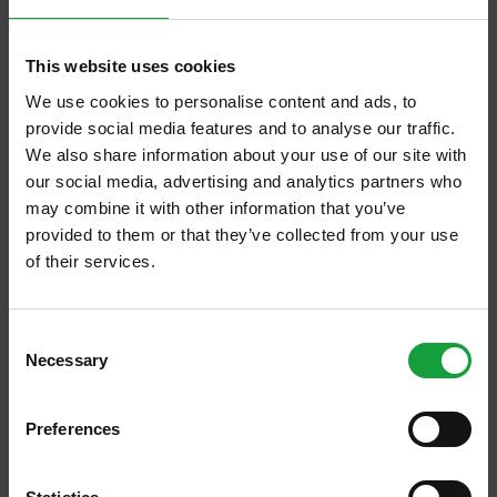
13/04/2026
This website uses cookies
I consumi fuoricasa hanno un
We use cookies to personalise content and ads, to
valore di 100 miliardi di euro
provide social media features and to analyse our traffic.
We also share information about your use of our site with
I dati del Rapporto Ristorazione 2026 di
our social media, advertising and analytics partners who
FIPE-Confcommercio confermano la tenuta
may combine it with other information that you’ve
e la leggera crescita del comparto
provided to them or that they’ve collected from your use
of their services.
ISCRIVITI ALLA NEWSLETTER
Consent
Necessary
Resta aggiornato su tutte le ultime novita nel campo
Selection
della ristorazione e del food.
Preferences
ISCRIVITI