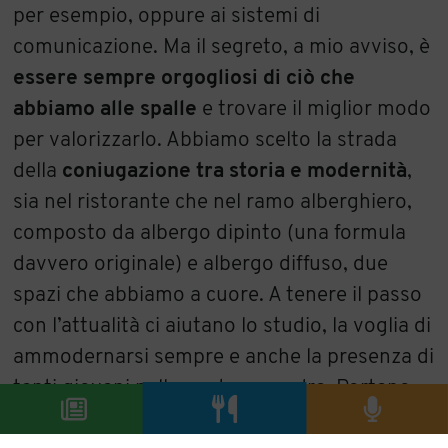
per esempio, oppure ai sistemi di
comunicazione. Ma il segreto, a mio avviso, è
essere sempre orgogliosi di ciò che
abbiamo alle spalle
e trovare il miglior modo
per valorizzarlo. Abbiamo scelto la strada
della
coniugazione tra storia e modernità
,
sia nel ristorante che nel ramo alberghiero,
composto da albergo dipinto (una formula
davvero originale) e albergo diffuso, due
spazi che abbiamo a cuore. A tenere il passo
con l’attualità ci aiutano lo studio, la voglia di
ammodernarsi sempre e anche la presenza di
tanti giovani nella nostra squadra. Portano
entusiasmo e sicuramente una visione