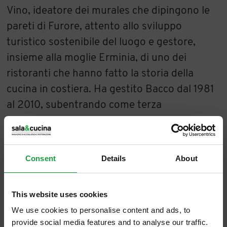
Vino, ideatore dei murales che dipingono le
pareti di Furore, attento allo sviluppo
turistico sostenibile del luogo e gestore,
insieme alla moglie Erminia, di uno dei
ristoranti che hanno fatto la storia della
cucina in costiera. Ha gestito Bacco dal 1981
al 2010, subentrando come terza
generazione in un ristorante con albergo che
esiste dal 1930. Oggi a condurre questo
angolo di paradiso c'è il figlio Domenico, un
Consent
Details
About
ragazzo a modo, gentile e attento a ogni
desiderio degli ospiti, anche lui
This website uses cookies
perdutamente legato a Furore come il padre,
We use cookies to personalise content and ads, to
pieno di entusiasmo nel portare in tavola
provide social media features and to analyse our traffic.