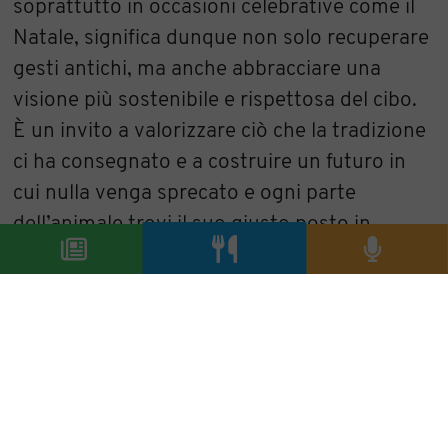
soprattutto in occasioni celebrative come il
Natale, significa dunque non solo recuperare
gesti antichi, ma anche abbracciare una
visione più sostenibile e rispettosa del cibo.
È un invito a valorizzare ciò che la tradizione
ci ha consegnato e a costruire un futuro in
cui nulla venga sprecato e ogni parte
dell’animale trovi il suo giusto posto in
cucina. In questo equilibrio tra radici e
innovazione, anche grazie all’impegno di
realtà come Centro Carni Company, il quinto
quarto continua a raccontare una storia
autentica: una storia fatta di cura, cultura e
gusto.