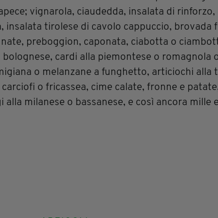
apece; vignarola, ciaudedda, insalata di rinforzo,
, insalata tirolese di cavolo cappuccio, brovada f
nate, preboggion, caponata, ciabotta o ciambott
lla bolognese, cardi alla piemontese o romagnola o
migiana o melanzane a funghetto, articiochi alla t
i carciofi o fricassea, cime calate, fronne e patat
 alla milanese o bassanese, e così ancora mille e