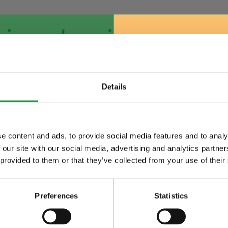
 i contorni
Details
ione naturale verso il
benessere e la sostenibili
 sicuramente il mondo della ristorazione e gli c
tali
, delle
verdure
e degli
ortaggi.
e content and ads, to provide social media features and to analy
one, di manifesti, di percorsi e di piatti a base
 our site with our social media, advertising and analytics partn
ltime novita nel
 provided to them or that they’ve collected from your use of their
 food.
posta, ma mi auguro di poter andare al ristoran
Preferences
Statistics
e tra i vegetali proposti più varietà, stagionalità
 solo una filosofia più precisa sul ruolo che posso