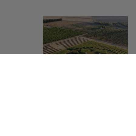
CASCINA SAVINO
28/04/2023
Quando i campi agricoli non sono più di
produzione, ma di relazione