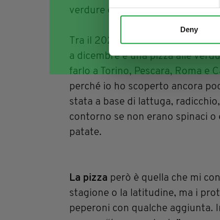
verdure e gli ortaggi nella
propos
Deny
Tra il 2022 e quest’inizio del 20
a dicembre e una pizza alle verdur
farlo a Torino, Pescara, Roma e C
perché io ho scoperto ancora poca 
stata a base di lattuga, radicchi
contorno se non erano spinaci o 
patate.
La pizza
però è quella che mi co
stagione o la latitudine, ma i p
peperoni con qualche aggiunta. I