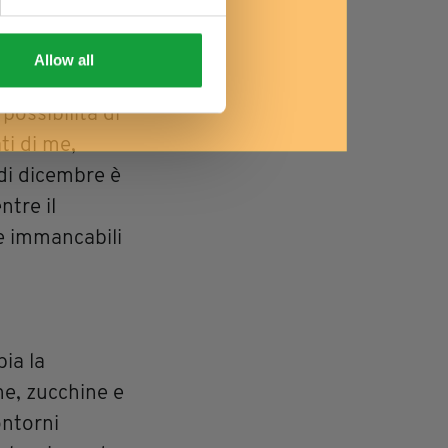
Allow all
no di verdure
possibilità di
ti di me,
 di dicembre è
ntre il
e immancabili
ia la
ne, zucchine e
ontorni