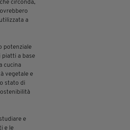
che circonda,
 dovrebbero
ilizzata a
o potenziale
 piatti a base
la cucina
tà vegetale e
o stato di
ostenibilità
 studiare e
i e le