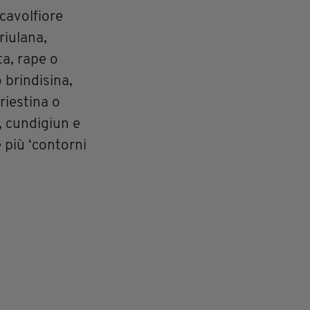
 cavolfiore
riulana,
a, rape o
 brindisina,
riestina o
e, cundigiun e
 più ‘contorni