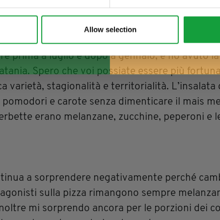
ta enogastronomica italiana
.
Allow selection
23 ho provato a ordinare un’insalata e un contor
e prima a luglio e dopo a gennaio, e ho avuto la 
atania. Spero che voi possiate essere più fortuna
varietà, stagionalità e territorialità. L’insalata
o, pomodori e carote senza dimenticare il mais me
erbette erano melanzane, zucchine, peperoni e l
ntinua a sorprendere negativamente perché camb
rotagonisti sulla pizza rimangono sempre melanza
noltre mi sorprendo ancora per le porzioni dei c