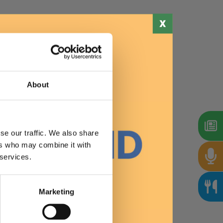
Stampa
About
tà
a tavola,
hef si sono
se our traffic. We also share
 vegetale: ma
ers who may combine it with
 services.
te o in
Marketing
,
no avere le