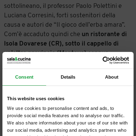
sottolineano, il professor Paolo Polettini e
Luciana Corresini, forti sostenitori della
causa e autori de “Il gioco dell’erba amara”.
Com’è accaduto quindi che
un ristorante di
Isola Dovarese (CR), sotto il cappello di
un’altra provincia (Mantova)
seppur
chilometricamente non così distante (una
ventina di km),
proponesse questo
Consent
Details
About
peculiare piatto
dalle radici ben precise?
This website uses cookies
L’idea di tre amiche
We use cookies to personalise content and ads, to
In un pomeriggio di 26 anni fa tre amiche,
provide social media features and to analyse our traffic.
We also share information about your use of our site with
Lara
,
Luciana
e
Rossandra
della
Pro Loco di
our social media, advertising and analytics partners who
Castel Goffredo
nel sorseggiare un tè