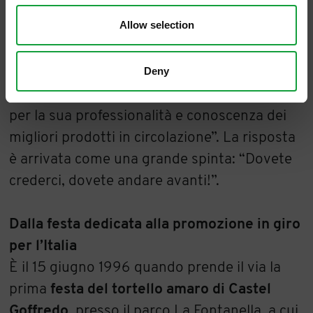
parere - ricorda Lara Fezzardi – è stata
Allow selection
Franco Malinverno
de
La Crepa di Isola
Dovarese
. Gli abbiamo letteralmente portato
Deny
in assaggio i tortelli realizzati con la ricetta
selezionata. Tenevamo molto al suo giudizio,
per la sua professionalità e conoscenza dei
migliori prodotti in circolazione”. La risposta
è arrivata come una grande spinta: “Dovete
crederci, dovete andare avanti!”.
Dalla festa dedicata alla promozione in giro
per l’Italia
È il 15 giugno 1996 quando prende il via la
prima
festa del tortello amaro di Castel
Goffredo
, presso il parco La Fontanella, a cui