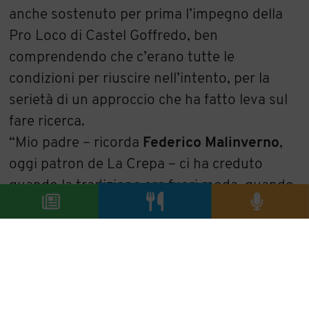
anche sostenuto per prima l’impegno della
Pro Loco di Castel Goffredo, ben
comprendendo che c’erano tutte le
condizioni per riuscire nell’intento, per la
serietà di un approccio che ha fatto leva sul
fare ricerca.
“Mio padre – ricorda
Federico Malinverno
,
oggi patron de La Crepa – ci ha creduto
quando la tradizione era fuori moda, quando
si stava pensando al ristorante solo come
cucina francese. Già dalla prima edizione
della festa ci hanno coinvolto e poi abbiamo
sempre collaborato a diverse delle iniziative
che sono seguite, oltre a proporre il tortello