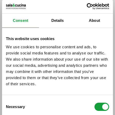
Stampa
Fiordilatte
Consent
Details
About
28/02/2024
This website uses cookies
We use cookies to personalise content and ads, to
provide social media features and to analyse our traffic.
We also share information about your use of our site with
our social media, advertising and analytics partners who
may combine it with other information that you’ve
provided to them or that they’ve collected from your use
of their services.
ISCRIVITI ALLA NEWSLETTER
Consent
Necessary
Resta aggiornato su tutte le ultime novita nel campo
Selection
della ristorazione e del food.