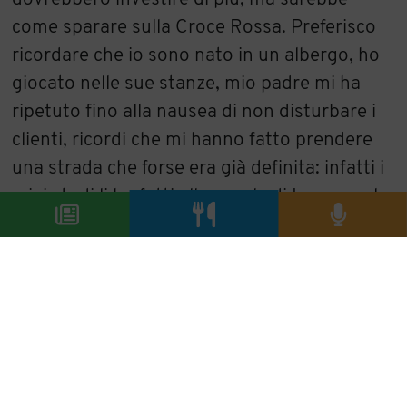
come sparare sulla Croce Rossa. Preferisco
ricordare che io sono nato in un albergo, ho
giocato nelle sue stanze, mio padre mi ha
ripetuto fino alla nausea di non disturbare i
clienti, ricordi che mi hanno fatto prendere
una strada che forse era già definita: infatti i
miei studi li ho fatti alla scuola di Losanna, la
più prestigiosa istituzione nel mondo
dell’hotellerie, una scuola che lavora con
regole molto precise che si basano, più che
sulla competenza, sull’attitudine verso
queste professioni. Questo mi ha insegnato
che ogni colloquio di lavoro che faccio deve
essere improntato a questo modello.