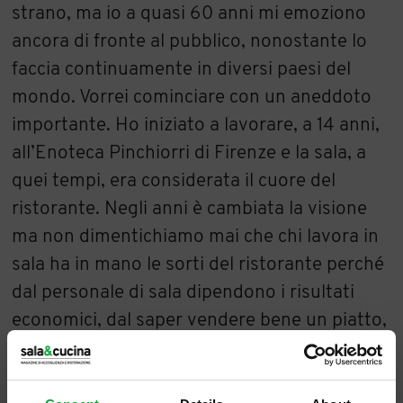
strano, ma io a quasi 60 anni mi emoziono
ancora di fronte al pubblico, nonostante lo
faccia continuamente in diversi paesi del
mondo. Vorrei cominciare con un aneddoto
importante. Ho iniziato a lavorare, a 14 anni,
all’Enoteca Pinchiorri di Firenze e la sala, a
quei tempi, era considerata il cuore del
ristorante. Negli anni è cambiata la visione
ma non dimentichiamo mai che chi lavora in
sala ha in mano le sorti del ristorante perché
dal personale di sala dipendono i risultati
economici, dal saper vendere bene un piatto,
un menu degustazione o un vino. Nei miei
quarant’anni e più di carriera ho visto tutte le