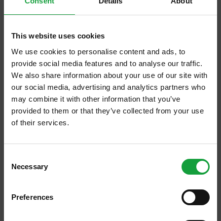
trasformazioni intervenute nella ristorazione
Consent
Details
About
e nell’ospitalità. Oggi sono a capo di una
brigata di 260 persone di cui circa 80
This website uses cookies
impegnate nella ristorazione. Quindi quasi un
We use cookies to personalise content and ads, to
terzo del nostro business riguarda questo
provide social media features and to analyse our traffic.
We also share information about your use of our site with
settore, sempre più importante anche per
our social media, advertising and analytics partners who
l’immagine di un hotel. La ristorazione è
may combine it with other information that you’ve
cresciuta tantissimo in Italia, raggiungendo
provided to them or that they’ve collected from your use
livelli importanti sul piano della promozione
of their services.
per il nostro Paese, quindi
il servizio è da
ISCRIVITI ALLA NEWSLETTER
considerarsi un elemento fondamentale
Consent
Necessary
Resta aggiornato su tutte le ultime novita nel campo
della ristorazione
. Che fare, ci si chiede nel
Selection
della ristorazione e del food.
titolo di questo talk? In primis è cercare di
Preferences
lavorare in un ambiente di qualità, creare un
ISCRIVITI
ambiente sereno, favorire un ambiente