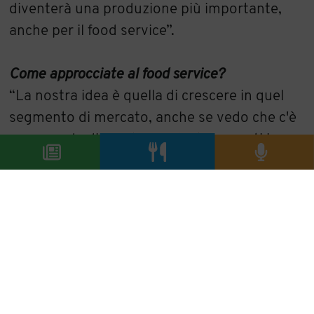
diventerà una produzione più importante,
anche per il food service”.
Come approcciate al food service?
“La nostra idea è quella di crescere in quel
segmento di mercato, anche se vedo che c'è
una grande difficoltà perché ti presenti in un
contesto dove c'è già tutto. Quindi finché
uno non ti scopre per la qualità, il servizio,
l’ampio assortimento e la flessibilità che
abbiamo diventa difficile. Si resta attaccati
alle abitudini, al prezzo però è necessario
capire che il mondo sta cambiando, che oggi
vince il servizio più del prezzo, la bontà del
prodotto più degli standard di produzione.