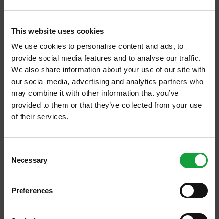
sessantina di tipi di pane surgelato, una linea
di pasticceria, una di pasta fresca tradizionali
This website uses cookies
e una di pizze, oltre ad avere cinque punti
We use cookies to personalise content and ads, to
vendita sparsi nella città di Ancona che, oltre
provide social media features and to analyse our traffic.
We also share information about your use of our site with
a garantire un flusso di cassa quotidiano, “ci
our social media, advertising and analytics partners who
servono per testare la bontà dei nostri
may combine it with other information that you’ve
prodotti prima di avviarne il processo
provided to them or that they’ve collected from your use
of their services.
produttivo per il resto dell’Italia e dei mercati
esteri” racconta
Sergio Stacchiotti, titolare
ISCRIVITI ALLA NEWSLETTER
con i suoi due fratelli Simone e Paolo del
Consent
Necessary
Resta aggiornato su tutte le ultime novita nel campo
Selection
panificio
e direttore commerciale
della ristorazione e del food.
dell’azienda.
Preferences
Sandro, dicevamo, è stato l’ideatore e
ISCRIVITI
l’anima di quest’azienda portandola da zero a