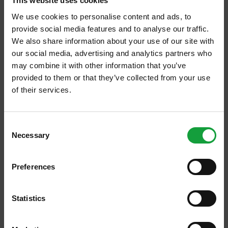
This website uses cookies
spingono ad agire
. Vedere il Po ai minimi
We use cookies to personalise content and ads, to
storici già nei primi mesi dell’anno, i terreni
provide social media features and to analyse our traffic.
crepati e secchi a metà marzo, o le autobotti
We also share information about your use of our site with
che raggiungono alcuni comuni per garantire
our social media, advertising and analytics partners who
l’acqua potabile, e leggere
che tre milioni di
may combine it with other information that you’ve
provided to them or that they’ve collected from your use
italiani rischiano il razionamento,
dovrebbe
of their services.
bastare per generare azioni convinte e
ISCRIVITI ALLA NEWSLETTER
drastiche, sul fronte individuale e collettivo.
Consent
Per non parlare della situazione dei ghiacciai.
Necessary
Resta aggiornato su tutte le ultime novita nel campo
Selection
E invece no.
della ristorazione e del food.
L’Italia è fortunata, è tra i Paesi con più
Preferences
risorse idriche. Ma l’abbondanza spesso
fa
ISCRIVITI
rima con incuranza.
Statistics
Ne sprechiamo infatti tanta, tantissima.