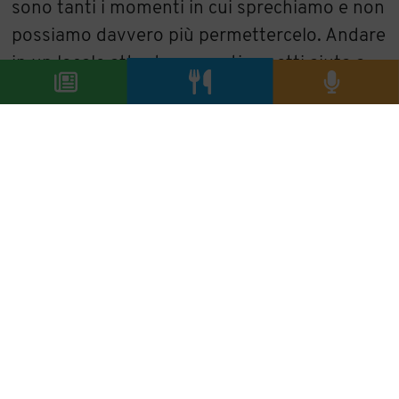
sono tanti i momenti in cui sprechiamo e non
possiamo davvero più permettercelo. Andare
in un locale attento a questi aspetti aiuta a
convertire i comportamenti”.
Costi quel che costi
Alcuni sostengono che l’allarmismo non porti
a qualcosa di buono. Altri che sia l’unico
modo per far cambiare i binari.
Paolo Virzì
, in
Siccità, f
ilm uscito nel 2022, probabilmente è
più per la seconda tesi.
La trama per molti ha assunto toni
angoscianti ma arriva dritta al punto.
Vedere Roma messa in ginocchio da una