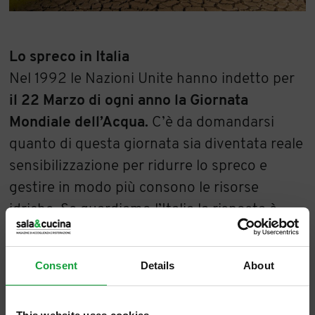
Lo spreco in Italia
Nel 1992 le Nazioni Unite hanno indetto per
il 22 Marzo di ogni anno la Giornata
Mondiale dell’Acqua.
C’è da domandarsi
quanto di questa giornata sia diventata reale
sensibilizzazione per ridurre lo spreco e
gestire in modo più consono le risorse
idriche. Se guardiamo l’Italia la risposta è
piuttosto evidente:
è servita a poco o nulla.
Siamo d’accordo sul fatto che un giorno su
Consent
Details
About
365 abbia solo una valenza simbolica, ma a
quanto pare
neppure inopinabili evidenze ci