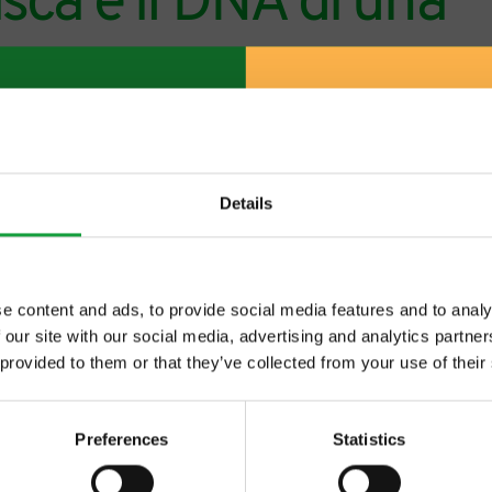
sca e il DNA di una
ne spontaneo associare mare e terra in un’unica
Details
i, incastonato tra colline e scogliere, offre un 
 e terra si fondono in un abbraccio, un po’ rude a
e content and ads, to provide social media features and to analy
ri e sfumature, eccellenze impareggiabili, siano e
 our site with our social media, advertising and analytics partn
ltime novita nel
.
 provided to them or that they’ve collected from your use of their
 food.
to scenario con un impatto visivo e sensoriale 
o genere, identificabile e indimenticabile.
Preferences
Statistics
ivazione dell’oliva taggiasca scandisce il paesag