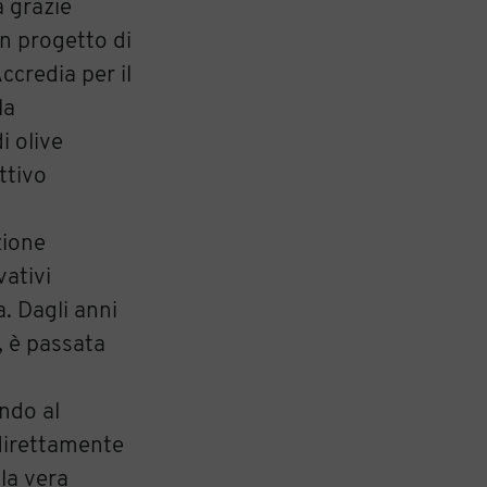
a grazie
un progetto di
ccredia per il
la
i olive
ttivo
zione
vativi
. Dagli anni
, è passata
endo al
 direttamente
 la vera