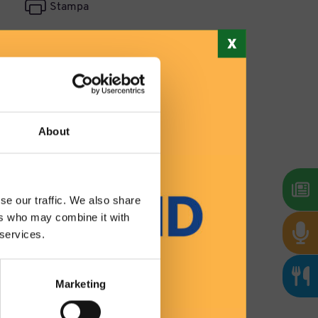
Stampa
 immagine.
About
panorama e un
 volte,
se our traffic. We also share
sse ortaggi,
ers who may combine it with
 services.
imponente.
Marketing
gio dal mare