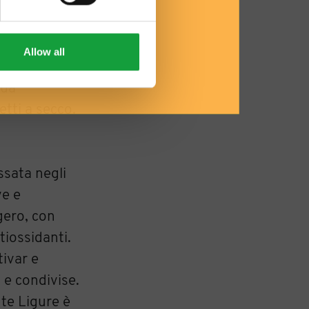
mi arbusti
e del
Allow all
la terra che
sua
retti a secco.
ssata negli
ve e
gero, con
tiossidanti.
tivar e
 e condivise.
nte Ligure è