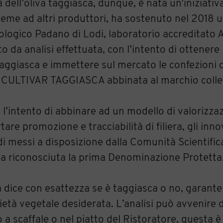
à dell’oliva taggiasca, dunque, è nata un’iniziativ
sieme ad altri produttori, ha sostenuto nel 2018 
ologico Padano di Lodi, laboratorio accreditato A
tto da analisi effettuata, con l’intento di ottenere 
 taggiasca e immettere sul mercato le confezioni d
NA CULTIVAR TAGGIASCA abbinata al marchio colle
n l’intento di abbinare ad un modello di valorizza
tare promozione e tracciabilità di filiera, gli inno
di messi a disposizione dalla Comunità Scientifica
ata riconosciuta la prima Denominazione Protetta
la dice con esattezza se è taggiasca o no, garant
ietà vegetale desiderata. L’analisi può avvenire
a scaffale o nel piatto del Ristoratore, questa è