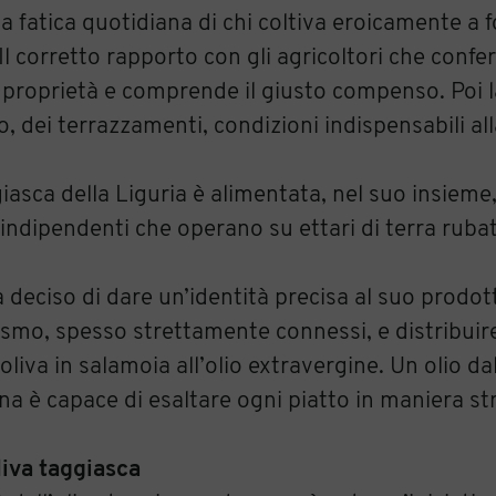
a fatica quotidiana di chi coltiva eroicamente a f
 Il corretto rapporto con gli agricoltori che confe
la proprietà e comprende il giusto compenso. Poi 
 dei terrazzamenti, condizioni indispensabili all
ggiasca della Liguria è alimentata, nel suo insieme
i indipendenti che operano su ettari di terra rubat
a deciso di dare un’identità precisa al suo prod
rismo, spesso strettamente connessi, e distribuir
oliva in salamoia all’olio extravergine. Un olio da
ina è capace di esaltare ogni piatto in maniera st
liva taggiasca