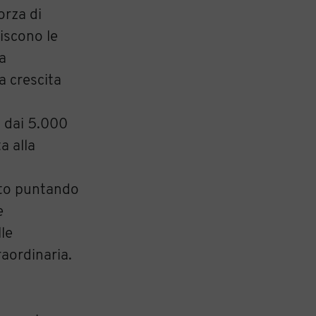
orza di
riscono le
la
a crescita
, dai 5.000
a alla
otto puntando
e
lle
raordinaria.