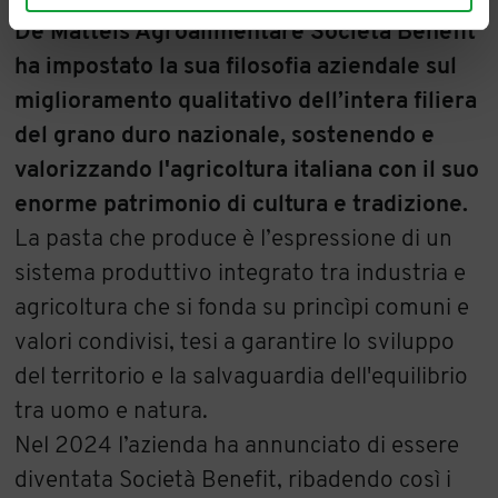
De Matteis Agroalimentare Società Benefit
ha impostato la sua filosofia aziendale sul
miglioramento qualitativo dell’intera filiera
del grano duro nazionale, sostenendo e
valorizzando l'agricoltura italiana con il suo
enorme patrimonio di cultura e tradizione.
La pasta che produce è l’espressione di un
sistema produttivo integrato tra industria e
agricoltura che si fonda su princìpi comuni e
valori condivisi, tesi a garantire lo sviluppo
del territorio e la salvaguardia dell'equilibrio
tra uomo e natura.
Nel 2024 l’azienda ha annunciato di essere
diventata Società Benefit, ribadendo così i