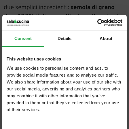
due semplici ingredienti:
semola di grano
duro 100% italiano, coltivato nelle aziende
agricole aderenti al Patto Armando, e
acqua.
Consent
Details
About
Grazie alla cura che gli agricoltori mettono
nei campi, alla disponibilità di un impianto di
This website uses cookies
molitura integrato al pastificio e ad un
We use cookies to personalise content and ads, to
sofisticato sistema di controlli che rende
provide social media features and to analyse our traffic.
tracciabile il grano in tutto il suo percorso,
We also share information about your use of our site with
Pasta Armando è certificata “Metodo zero
our social media, advertising and analytics partners who
may combine it with other information that you’ve
residui di pesticidi e glifosato” dall’ente terzo
provided to them or that they’ve collected from your use
Bureau Veritas®.
of their services.
ISCRIVITI ALLA NEWSLETTER
Pasta Armando e De Matteis