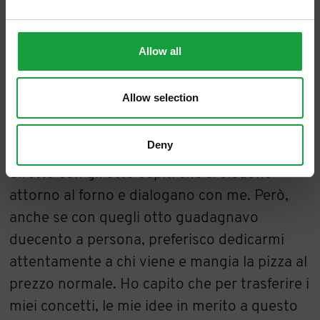
prima di ogni altra cosa e, per me, sarà
sempre così. Anche con Authentica, la
Allow all
pizzeria più piccola del mondo, collocata
all’interno di Pepe in grani, ho cambiato le
Allow selection
cose. Anche se ho richieste di ogni giorno, ho
deciso di aprire al massimo tre volte al mese,
Deny
per mantenere la filosofia del contatto
diretto con gli otto ospiti che si siedono
attorno al forno e dialogano con me. Però,
anche se con quegli otto guadagnavo
duecento a persona, preferisco dedicarmi
attentamente a chi viene e mangia la pizza al
prezzo normale. Ho capito che per trasferire i
miei concetti, le mie idee in merito a questo