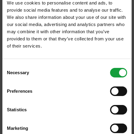
occhi nuovi il mestiere del pizzaiolo, un
We use cookies to personalise content and ads, to
provide social media features and to analyse our traffic.
mestiere che non trova, ancora oggi, una
We also share information about your use of our site with
qualifica professionale e che è diventato
our social media, advertising and analytics partners who
l’obiettivo prioritario per Franco.
may combine it with other information that you’ve
provided to them or that they’ve collected from your use
“Oggi sono cambiate molte cose dal nostro
of their services.
primo incontro: ho 54 dipendenti in pizzeria,
ISCRIVITI ALLA NEWSLETTER
ho raddoppiato il numero dei collaboratori e,
Consent
al contempo, ho diminuito le prenotazioni
Necessary
Resta aggiornato su tutte le ultime novita nel campo
Selection
giornaliere. Mi fermo a 400, mentre prima
della ristorazione e del food.
arrivavo a cinquecento, seicento. Ho fatto
Preferences
questa scelta per soddisfare sempre di più gli
ISCRIVITI
ospiti che vengono qui anche da distanze
Statistics
notevoli. Non c’è quasi più la fila nel vicolo
che era scenografica ma non aveva più molto
Marketing
senso tenere le cose così. L’ospite viene