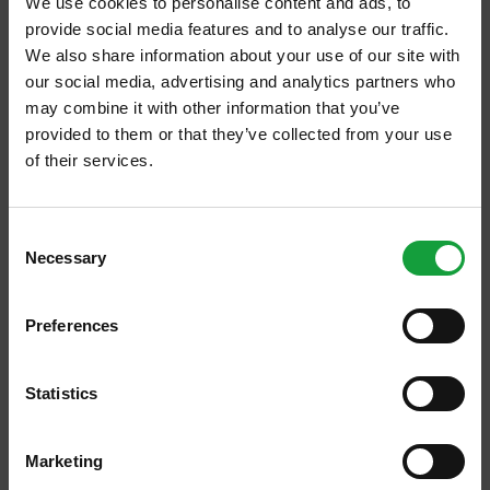
We use cookies to personalise content and ads, to
dell’ospitalità. Speriamo sia così, speriamo
provide social media features and to analyse our traffic.
che il tempo sia bello.
We also share information about your use of our site with
our social media, advertising and analytics partners who
Già questa riflessione sul tempo, che fino a
may combine it with other information that you’ve
qualche anno fa non si faceva, ci racconta di
provided to them or that they’ve collected from your use
come anche
la ristorazione è legata a doppio
of their services.
filo a un tema, quello del cambiamento
ISCRIVITI ALLA NEWSLETTER
climatico,
che ancora non si vuole affrontare
Consent
in maniera seria e concreta.
Necessary
Resta aggiornato su tutte le ultime novita nel campo
Selection
della ristorazione e del food.
Eppure esiste, ci sono studi scientifici che lo
dimostrano, ma ci sono ancora tante,
troppe
Preferences
ISCRIVITI
fake-news
che ne distolgono l’attenzione e
troppi governi che non hanno una posizione
Statistics
chiara sull’argomento.
Marketing