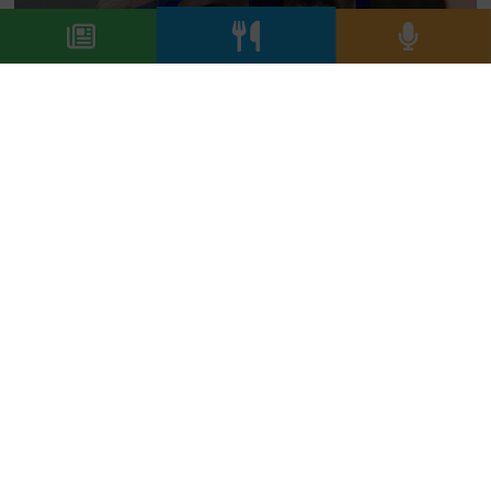
a cura di
Luigi Franchi
La passione per la ristorazione è avvenuta facendo il
fotografo nei primi anni ’90. Lì conobbe ed ebbe la
stima di Gino Veronelli, Franco Colombani e Antonio
Santini. Quella stima lo ha accompagnato nel percorso